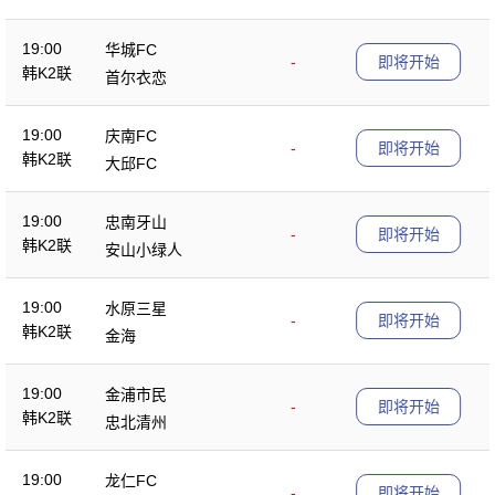
19:00
华城FC
-
即将开始
韩K2联
首尔衣恋
19:00
庆南FC
-
即将开始
韩K2联
大邱FC
19:00
忠南牙山
-
即将开始
韩K2联
安山小绿人
19:00
水原三星
-
即将开始
韩K2联
金海
19:00
金浦市民
-
即将开始
韩K2联
忠北清州
19:00
龙仁FC
-
即将开始