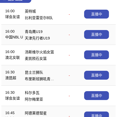
16:00
英特城
-
直播中
球会友谊
比利亚雷亚尔B队
16:00
青岛鹰U19
-
直播中
中国NBL U
天津先行者U19
19
16:00
汤斯维尔火焰女篮
-
直播中
澳北女联
麦凯陨石女篮
16:30
昆士兰狮队
-
直播中
澳昆超
布里斯班狮吼青年
队
16:30
科尔多瓦
-
直播中
球会友谊
阿尔梅里亚
16:45
阿德莱德彗星
-
直播中