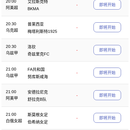
20:00
艾拉斯克特
-
即将开始
阿美超
BKMA
20:30
普莱西亚
-
即将开始
乌克超
梅塔利斯特1925
20:30
洛钦
-
即将开始
乌兹甲
奇兹里克FC
21:00
FA共和国
-
即将开始
乌兹甲
努库斯咸海
21:00
安德拉尼克
-
即将开始
阿美甲
舒拉克B队
21:00
斯莫根女足
-
即将开始
白俄女超
伯希纳女足