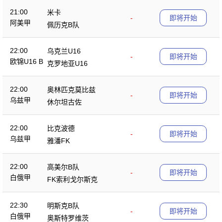
21:00
米卡
-
即将开始
阿美甲
佩历克B队
22:00
乌克兰U16
-
即将开始
欧锦U16 B
克罗地亚U16
22:00
奥林匹克莫比兹
-
即将开始
乌兹甲
休尔坦古佐
22:00
比克波德
-
即将开始
乌兹甲
雅潘FK
22:00
高美尔B队
-
即将开始
白俄甲
FK索利戈尔斯克
22:30
明斯克B队
-
即将开始
白俄甲
奥斯特罗维茨