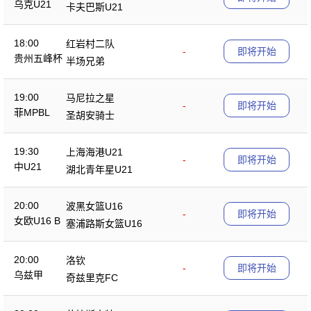
乌克U21
卡夫巴斯U21
18:00
红岩村二队
-
即将开始
贵州五峰杯
半场兄弟
19:00
马尼拉之星
-
即将开始
菲MPBL
圣胡安骑士
19:30
上海海港U21
-
即将开始
中U21
湖北青年星U21
20:00
波黑女篮U16
-
即将开始
女欧U16 B
塞浦路斯女篮U16
20:00
洛钦
-
即将开始
乌兹甲
奇兹里克FC