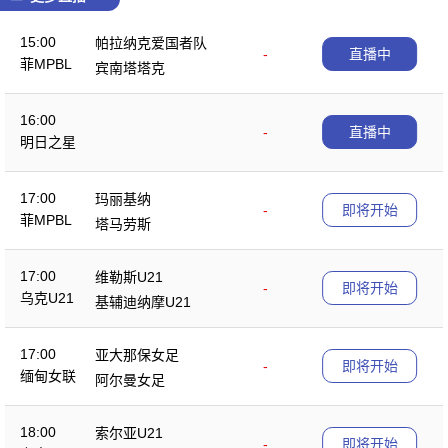
15:00
帕拉纳克爱国者队
-
直播中
菲MPBL
宾南塔塔克
16:00
-
直播中
明日之星
17:00
玛丽基纳
-
即将开始
菲MPBL
塔马劳斯
17:00
维勒斯U21
-
即将开始
乌克U21
基辅迪纳摩U21
17:00
亚大那保女足
-
即将开始
缅甸女联
阿尔曼女足
18:00
索尔亚U21
-
即将开始