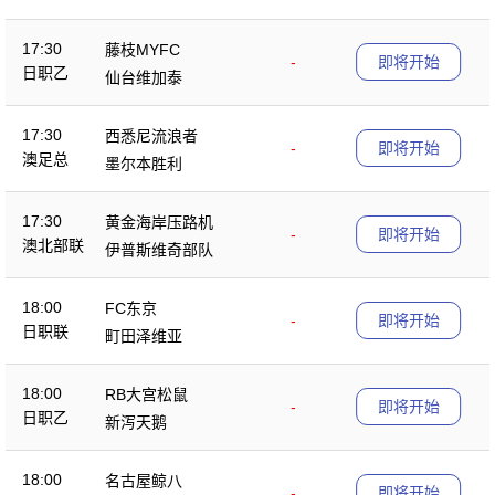
17:30
藤枝MYFC
-
即将开始
日职乙
仙台维加泰
17:30
西悉尼流浪者
-
即将开始
澳足总
墨尔本胜利
17:30
黄金海岸压路机
-
即将开始
澳北部联
伊普斯维奇部队
18:00
FC东京
-
即将开始
日职联
町田泽维亚
18:00
RB大宫松鼠
-
即将开始
日职乙
新泻天鹅
18:00
名古屋鲸八
-
即将开始