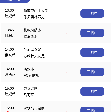
13:30
新南威尔士大学
-
直播中
澳威超
悉尼奥林匹克
13:45
札幌冈萨多
-
直播中
日职乙
德岛漩涡
14:00
叶尼塞女足
-
直播中
俄女超
苏维杜夫女足
14:00
湾水市
-
直播中
澳西超
FC索伦托
15:00
曼立联队
-
直播中
澳威超
马可尼
15:00
深圳马可波罗
-
直播中