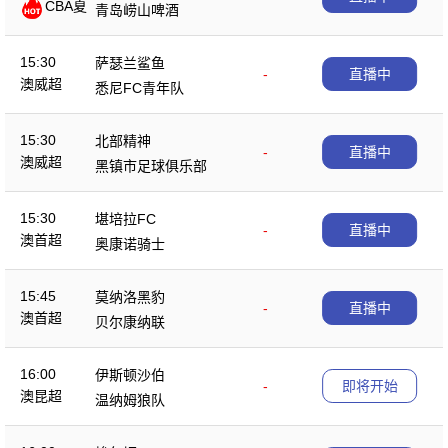
CBA夏
青岛崂山啤酒
季赛
15:30
萨瑟兰鲨鱼
-
直播中
澳威超
悉尼FC青年队
15:30
北部精神
-
直播中
澳威超
黑镇市足球俱乐部
15:30
堪培拉FC
-
直播中
澳首超
奥康诺骑士
15:45
莫纳洛黑豹
-
直播中
澳首超
贝尔康纳联
16:00
伊斯顿沙伯
-
即将开始
澳昆超
温纳姆狼队