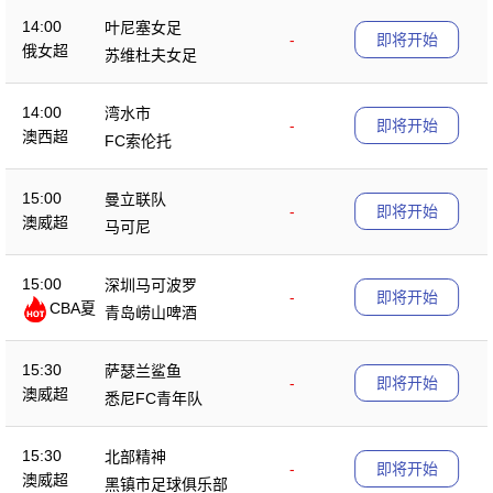
14:00
叶尼塞女足
-
即将开始
俄女超
苏维杜夫女足
14:00
湾水市
-
即将开始
澳西超
FC索伦托
15:00
曼立联队
-
即将开始
澳威超
马可尼
15:00
深圳马可波罗
-
即将开始
CBA夏
青岛崂山啤酒
季赛
15:30
萨瑟兰鲨鱼
-
即将开始
澳威超
悉尼FC青年队
15:30
北部精神
-
即将开始
澳威超
黑镇市足球俱乐部