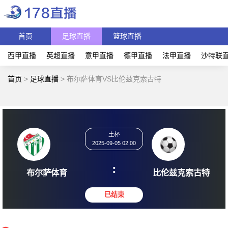
首页
足球直播
篮球直播
西甲直播
英超直播
意甲直播
德甲直播
法甲直播
沙特联
首页
>
足球直播
>
布尔萨体育VS比伦兹克索古特
土杯
2025-09-05 02:00
:
布尔萨体育
比伦兹克