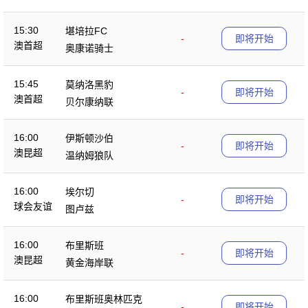
15:30
堪培拉FC
-
即将开始
澳首超
奥康诺骑士
15:45
莫纳洛黑豹
-
即将开始
澳首超
贝尔康纳联
16:00
伊斯顿沙伯
-
即将开始
澳昆超
温纳姆狼队
16:00
埃尔切
-
即将开始
球会友谊
图卢兹
16:00
布里斯班
-
即将开始
澳昆超
黄金海岸联
16:00
布里斯班奥林匹克
-
即将开始