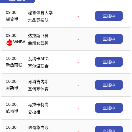
09:30
秘鲁体育大学
-
直播中
秘鲁甲
水晶竞技队
09:30
达拉斯飞翼
-
直播中
WNBA
金州女武神
10:00
瓦纳卡AFC
-
直播中
新西南联
塞尔温联合
10:00
肯塔吉内斯
-
直播中
哥斯甲
圣何塞体育
10:00
马拉卡特高
-
直播中
危地甲
夏拉祖
10:30
温哥华白浪
-
直播中