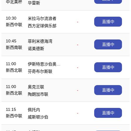
中北美杯
华雷斯
10:30
米拉马尔流浪者
-
直播中
新西中联
西方足球俱乐部
10:45
菲利米德海湾
-
直播中
新西南联
诺美德斯
11:00
伊斯特恩沙伯奥克
-
直播中
新西北联
兰
芬奇布尔斯联
11:00
奥克兰联
-
直播中
新西北联
陶朗加市联
11:15
佩托内
-
直播中
新西中联
威斯顿沙伯