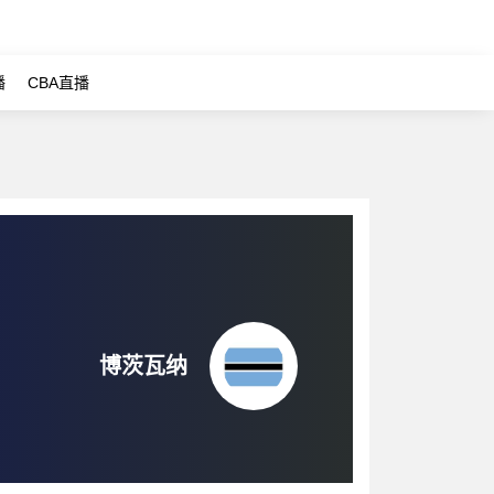
播
CBA直播
博茨瓦纳