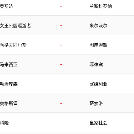
-
奥斯达
兰斯科罗纳
-
女王公园巡游者
米尔沃尔
-
陶格夫匹尔斯
图库姆斯
-
马来西亚
菲律宾
-
勒沃库森
塞维利亚
-
奥格斯堡
萨索洛
-
科隆
皇家社会