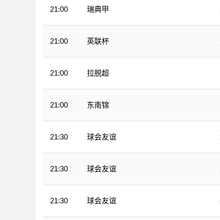
瑞典甲
21:00
英联杯
21:00
拉脱超
21:00
东南锦
21:00
球会友谊
21:30
球会友谊
21:30
球会友谊
21:30