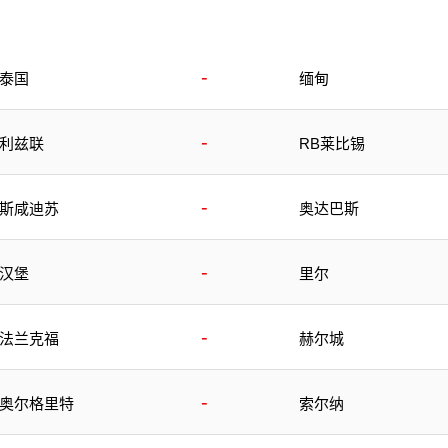
-
泰国
缅甸
-
利兹联
RB莱比锡
-
斯咸迪苏
奥达巴斯
-
汉堡
里尔
-
法兰克福
赫尔城
-
奥尔格里特
索尔纳