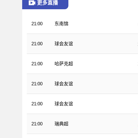
更多直播
东南锦
21:00
球会友谊
21:00
哈萨克超
21:00
球会友谊
21:00
球会友谊
21:00
瑞典超
21:00