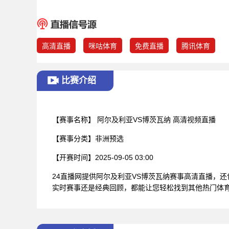
高清直播
咪咕体育
免费直播
腾讯体育
比赛介绍
【赛事名称】
阿尔及利亚VS博茨瓦纳 高清视频直播
【赛事分类】
非洲预选
【开赛时间】
2025-09-05 03:00
24直播网提供阿尔及利亚VS博茨瓦纳赛事高清直播，
实时赛事还是经典回顾，都能让您轻松找到其他热门体