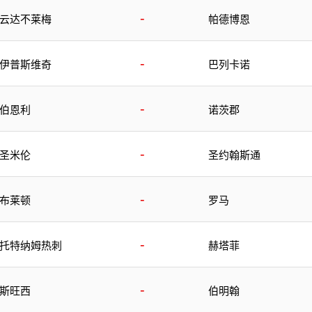
-
云达不莱梅
帕德博恩
-
伊普斯维奇
巴列卡诺
-
伯恩利
诺茨郡
-
圣米伦
圣约翰斯通
-
布莱顿
罗马
-
托特纳姆热刺
赫塔菲
-
斯旺西
伯明翰