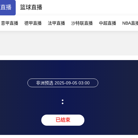
球直播
篮球直播
意甲直播
德甲直播
法甲直播
沙特联直播
中超直播
NBA直
非洲预选
2025-09-05 03:00
:
已结束