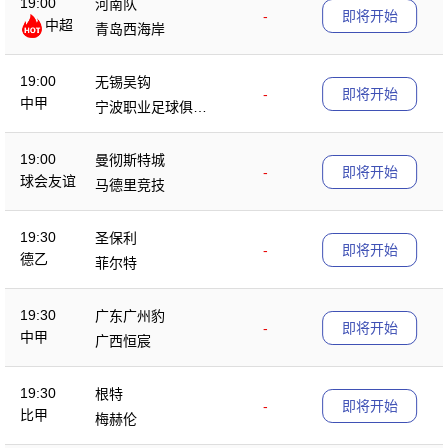
19:00
河南队
-
即将开始
中超
青岛西海岸
19:00
无锡吴钩
-
即将开始
中甲
宁波职业足球俱乐
部
19:00
曼彻斯特城
-
即将开始
球会友谊
马德里竞技
19:30
圣保利
-
即将开始
德乙
菲尔特
19:30
广东广州豹
-
即将开始
中甲
广西恒宸
19:30
根特
-
即将开始
比甲
梅赫伦