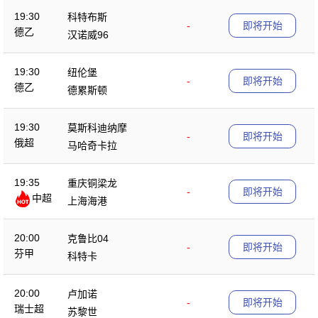
19:30
科特布斯
-
即将开始
德乙
汉诺威96
19:30
纽伦堡
-
即将开始
德乙
德累斯顿
19:30
莫斯科迪纳摩
-
即将开始
俄超
马哈奇卡拉
19:35
重庆铜梁龙
-
即将开始
中超
上海海港
20:00
克鲁比04
-
即将开始
芬甲
科特卡
20:00
卢加诺
-
即将开始
瑞士超
苏黎世