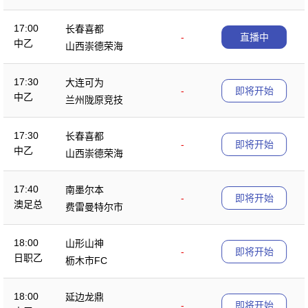
17:00
长春喜都
-
直播中
中乙
山西崇德荣海
17:30
大连可为
-
即将开始
中乙
兰州陇原竞技
17:30
长春喜都
-
即将开始
中乙
山西崇德荣海
17:40
南墨尔本
-
即将开始
澳足总
费雷曼特尔市
18:00
山形山神
-
即将开始
日职乙
枥木市FC
18:00
延边龙鼎
-
即将开始