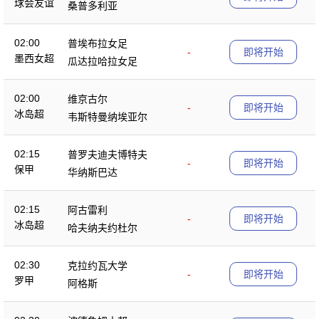
球会友谊
桑普多利亚
02:00
普埃布拉女足
-
即将开始
墨西女超
瓜达拉哈拉女足
02:00
维京古尔
-
即将开始
冰岛超
韦斯特曼纳埃亚尔
02:15
普罗夫迪夫博特夫
-
即将开始
保甲
华纳斯巴达
02:15
阿古雷利
-
即将开始
冰岛超
哈夫纳夫约杜尔
02:30
克拉约瓦大学
-
即将开始
罗甲
阿格斯