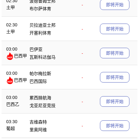
02:30
波德鲁姆士邦
-
即将开始
土甲
布尔萨体育
02:30
贝拉迪亚士邦
-
即将开始
土甲
开塞利体育
03:00
巴伊亚
-
即将开始
巴西甲
瓦斯科达伽马
03:00
帕尔梅拉斯
-
即将开始
巴西甲
巴西国际
03:00
累西腓航海
-
即将开始
巴西乙
戈亚尼亚竞技
03:30
吉维森特
-
即将开始
葡超
里奥阿维