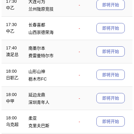
17:30
大连可为
-
即将开始
中乙
兰州陇原竞技
17:30
长春喜都
-
即将开始
中乙
山西崇德荣海
17:40
南墨尔本
-
即将开始
澳足总
费雷曼特尔市
18:00
山形山神
-
即将开始
日职乙
枥木市FC
18:00
延边龙鼎
-
即将开始
中甲
深圳青年人
18:00
柔亚
-
即将开始
乌克超
克里夫巴斯