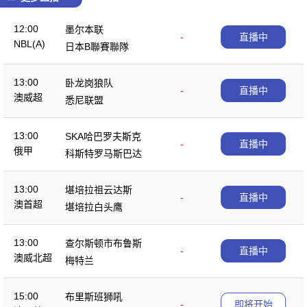
12:00
墨尔本联
-
直播中
NBL(A)
日本B聯賽聯隊
13:00
卧龙岗狼队
-
直播中
澳威超
悉尼联盟
13:00
SKA哈巴罗夫斯克
-
直播中
俄甲
科斯特罗马斯巴达
13:00
堪培拉祖云达斯
-
直播中
澳首超
堪培拉白头鹰
13:00
查尔斯顿市布鲁斯
-
直播中
澳威北超
梅特兰
15:00
布里斯班狮吼
-
即将开始