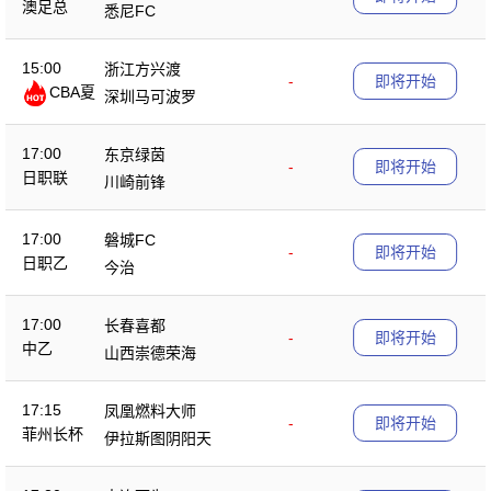
澳足总
悉尼FC
15:00
浙江方兴渡
-
即将开始
CBA夏
深圳马可波罗
季赛
17:00
东京绿茵
-
即将开始
日职联
川崎前锋
17:00
磐城FC
-
即将开始
日职乙
今治
17:00
长春喜都
-
即将开始
中乙
山西崇德荣海
17:15
凤凰燃料大师
-
即将开始
菲州长杯
伊拉斯图阴阳天