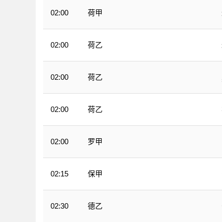
荷甲
02:00
荷乙
02:00
荷乙
02:00
荷乙
02:00
罗甲
02:00
保甲
02:15
德乙
02:30