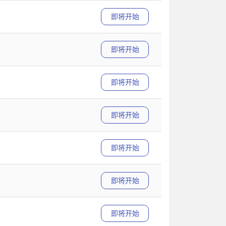
即将开始
即将开始
即将开始
即将开始
即将开始
即将开始
即将开始