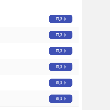
直播中
直播中
直播中
直播中
直播中
直播中