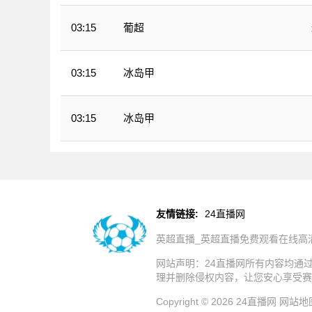
葡超
03:15
冰岛甲
03:15
冰岛甲
03:15
友情链接:
24直播网
英超直播_英超直播免费观看在线高
网站声明：24直播网所有内容均通
理并删除侵权内容，让您安心享受赛
Copyright © 2026 24直播网
网站地