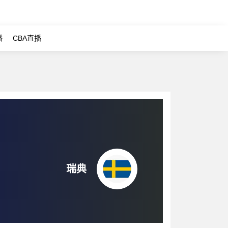
播
CBA直播
瑞典