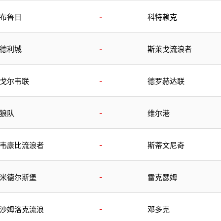
-
布鲁日
科特赖克
-
德利城
斯莱戈流浪者
-
戈尔韦联
德罗赫达联
-
狼队
维尔港
-
韦康比流浪者
斯蒂文尼奇
-
米德尔斯堡
雷克瑟姆
-
沙姆洛克流浪
邓多克