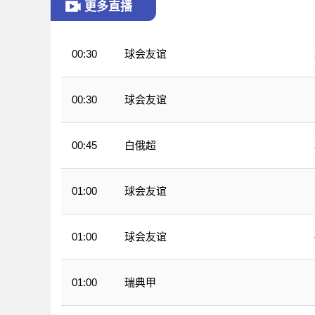
更多直播
球会友谊
00:30
球会友谊
00:30
白俄超
00:45
球会友谊
01:00
球会友谊
01:00
瑞典甲
01:00