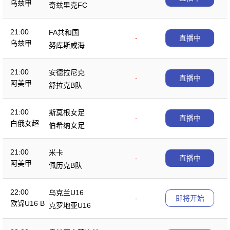
乌兹甲
奇兹里克FC
21:00
FA共和国
-
直播中
乌兹甲
努库斯咸海
21:00
安德拉尼克
-
直播中
阿美甲
舒拉克B队
21:00
斯莫根女足
-
直播中
白俄女超
伯希纳女足
21:00
米卡
-
直播中
阿美甲
佩历克B队
22:00
乌克兰U16
-
即将开始
欧锦U16 B
克罗地亚U16