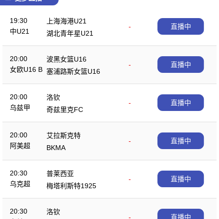
19:30
上海海港U21
-
直播中
中U21
湖北青年星U21
20:00
波黑女篮U16
-
直播中
女欧U16 B
塞浦路斯女篮U16
20:00
洛钦
-
直播中
乌兹甲
奇兹里克FC
20:00
艾拉斯克特
-
直播中
阿美超
BKMA
20:30
普莱西亚
-
直播中
乌克超
梅塔利斯特1925
20:30
洛钦
-
直播中