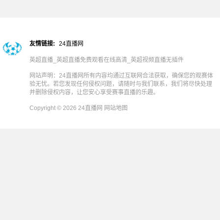
友情链接:
24直播网
英超直播_英超直播免费观看在线高清_英超视频直播无插件
网站声明：24直播网所有内容均通过互联网合法获取，确保您的观赛体
验无忧。若您发现任何侵权问题，请随时与我们联系，我们将尽快处理
并删除侵权内容，让您安心享受赛事直播的乐趣。
Copyright © 2026 24直播网
网站地图