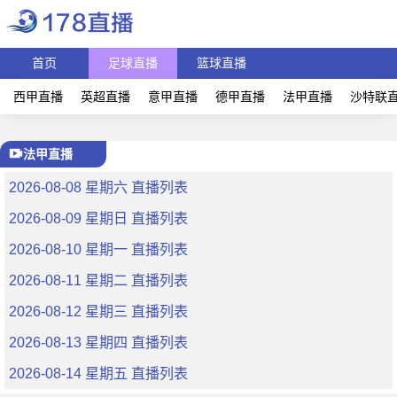
首页
足球直播
篮球直播
西甲直播
英超直播
意甲直播
德甲直播
法甲直播
沙特联
法甲直播
2026-08-08 星期六 直播列表
2026-08-09 星期日 直播列表
2026-08-10 星期一 直播列表
2026-08-11 星期二 直播列表
2026-08-12 星期三 直播列表
2026-08-13 星期四 直播列表
2026-08-14 星期五 直播列表