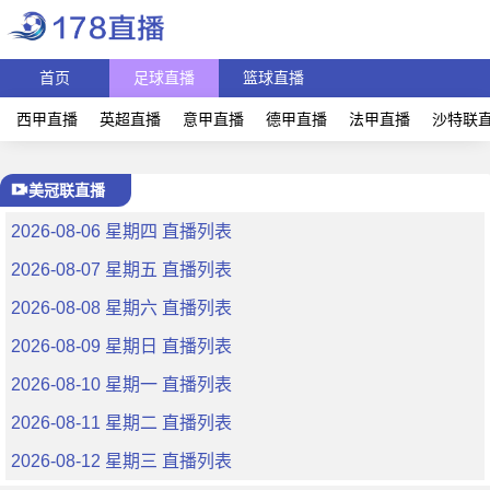
首页
足球直播
篮球直播
西甲直播
英超直播
意甲直播
德甲直播
法甲直播
沙特联
美冠联直播
2026-08-06 星期四 直播列表
2026-08-07 星期五 直播列表
2026-08-08 星期六 直播列表
2026-08-09 星期日 直播列表
2026-08-10 星期一 直播列表
2026-08-11 星期二 直播列表
2026-08-12 星期三 直播列表