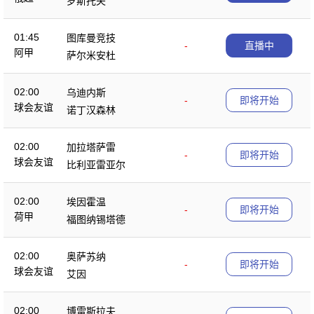
罗斯托夫
01:45
图库曼竞技
-
直播中
阿甲
萨尔米安杜
02:00
乌迪内斯
-
即将开始
球会友谊
诺丁汉森林
02:00
加拉塔萨雷
-
即将开始
球会友谊
比利亚雷亚尔
02:00
埃因霍温
-
即将开始
荷甲
福图纳锡塔德
02:00
奥萨苏纳
-
即将开始
球会友谊
艾因
02:00
博雷斯拉夫