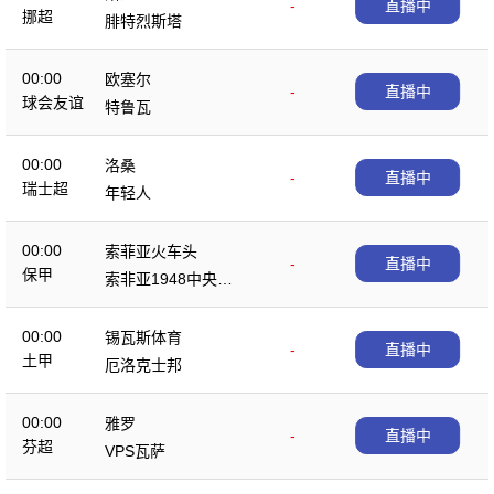
-
直播中
挪超
腓特烈斯塔
00:00
欧塞尔
-
直播中
球会友谊
特鲁瓦
00:00
洛桑
-
直播中
瑞士超
年轻人
00:00
索菲亚火车头
-
直播中
保甲
索非亚1948中央陆
军
00:00
锡瓦斯体育
-
直播中
土甲
厄洛克士邦
00:00
雅罗
-
直播中
芬超
VPS瓦萨