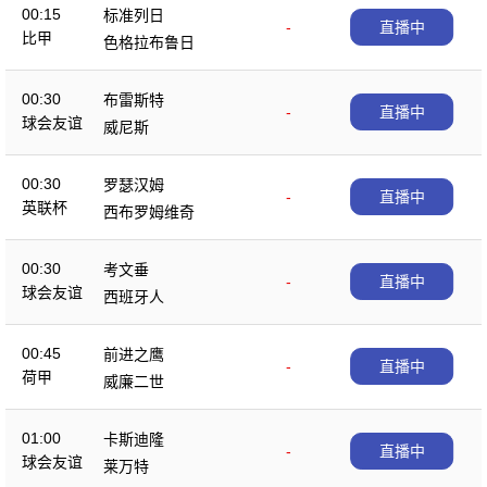
00:15
标准列日
-
直播中
比甲
色格拉布鲁日
00:30
布雷斯特
-
直播中
球会友谊
威尼斯
00:30
罗瑟汉姆
-
直播中
英联杯
西布罗姆维奇
00:30
考文垂
-
直播中
球会友谊
西班牙人
00:45
前进之鹰
-
直播中
荷甲
威廉二世
01:00
卡斯迪隆
-
直播中
球会友谊
莱万特