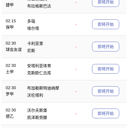
-
即将开始
捷甲
布拉格斯巴达
02:15
多瑙
-
即将开始
保甲
埃尔塔
02:30
卡利亚里
-
即将开始
球会友谊
尼斯
02:30
安塔利亚体育
-
即将开始
土甲
克斯欧仁古库
02:30
布加勒斯特迪纳摩
-
即将开始
罗甲
沃伦塔利
02:30
沃尔夫斯堡
-
即将开始
德乙
凯泽斯劳滕