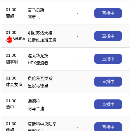
01:00
吉马良斯
-
直播中
葡超
阿罗卡
01:00
明尼苏达天猫
-
直播中
WNBA
拉斯维加斯王牌
01:00
渥太华竞技
-
直播中
加拿职
HFX流浪者
01:00
费伦茨瓦罗斯
-
直播中
球会友谊
皇家马德里
01:00
通德拉
-
直播中
葡甲
阿马兰迪
01:30
莫斯科中央陆军
-
直播中
俄超