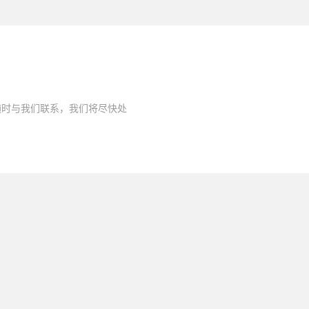
随时与我们联系，我们将尽快处