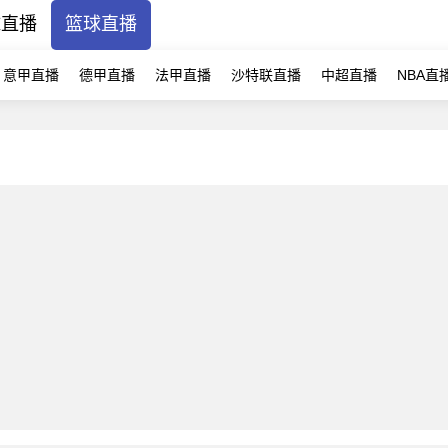
球直播
篮球直播
意甲直播
德甲直播
法甲直播
沙特联直播
中超直播
NBA直