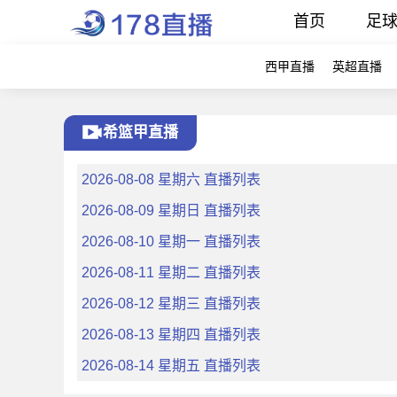
首页
足
西甲直播
英超直播
希篮甲直播
2026-08-08 星期六 直播列表
2026-08-09 星期日 直播列表
2026-08-10 星期一 直播列表
2026-08-11 星期二 直播列表
2026-08-12 星期三 直播列表
2026-08-13 星期四 直播列表
2026-08-14 星期五 直播列表