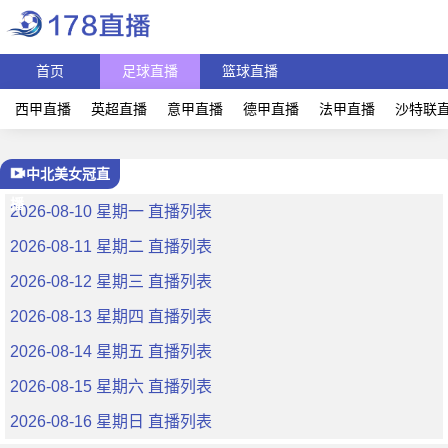
首页
足球直播
篮球直播
西甲直播
英超直播
意甲直播
德甲直播
法甲直播
沙特联
中北美女冠直
播
2026-08-10 星期一 直播列表
2026-08-11 星期二 直播列表
2026-08-12 星期三 直播列表
2026-08-13 星期四 直播列表
2026-08-14 星期五 直播列表
2026-08-15 星期六 直播列表
2026-08-16 星期日 直播列表