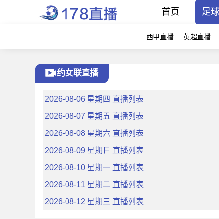
首页
足
西甲直播
英超直播
约女联直播
2026-08-06 星期四 直播列表
2026-08-07 星期五 直播列表
2026-08-08 星期六 直播列表
2026-08-09 星期日 直播列表
2026-08-10 星期一 直播列表
2026-08-11 星期二 直播列表
2026-08-12 星期三 直播列表