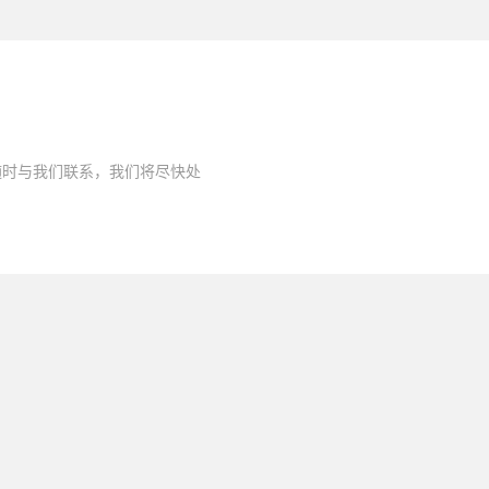
随时与我们联系，我们将尽快处