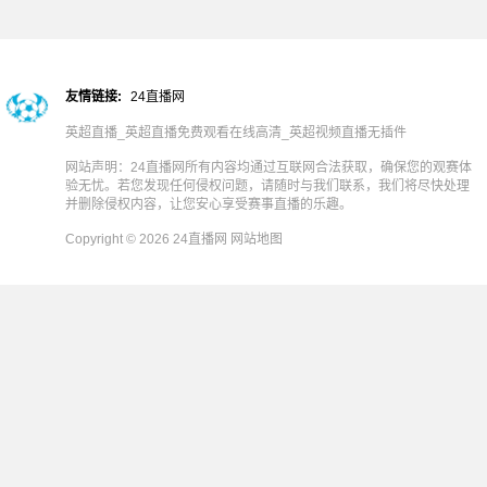
友情链接:
24直播网
英超直播_英超直播免费观看在线高清_英超视频直播无插件
网站声明：24直播网所有内容均通过互联网合法获取，确保您的观赛体
验无忧。若您发现任何侵权问题，请随时与我们联系，我们将尽快处理
并删除侵权内容，让您安心享受赛事直播的乐趣。
Copyright © 2026 24直播网
网站地图