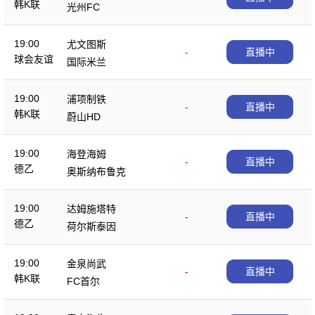
韩K联
光州FC
19:00
尤文图斯
-
直播中
球会友谊
国际米兰
19:00
浦项制铁
-
直播中
韩K联
蔚山HD
19:00
海登海姆
-
直播中
德乙
奥斯纳布鲁克
19:00
达姆施塔特
-
直播中
德乙
荷尔斯泰因
19:00
金泉尚武
-
直播中
韩K联
FC首尔