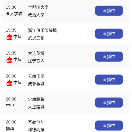
19:30
早稻田大学
-
直播中
亚大学联
政治大學
19:35
浙江俱乐部绿城
-
直播中
中超
武汉三镇
19:35
大连英博
-
直播中
中超
辽宁铁人
20:00
云南玉昆
-
直播中
中超
成都蓉城
20:00
定南赣联
-
直播中
中甲
大连鲲城
20:00
瓦勒伦加
-
直播中
挪超
博德闪耀