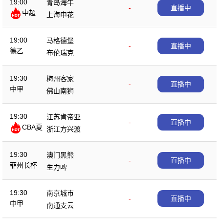
19:00
青岛海牛
-
直播中
中超
上海申花
19:00
马格德堡
-
直播中
德乙
布伦瑞克
19:30
梅州客家
-
直播中
中甲
佛山南狮
19:30
江苏肯帝亚
-
直播中
CBA夏
浙江方兴渡
季赛
19:30
澳门黑熊
-
直播中
菲州长杯
生力啤
19:30
南京城市
-
直播中
中甲
南通支云