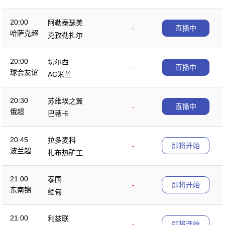
20:00
阿勒泰瑟美
-
直播中
哈萨克超
克孜勒扎尔
20:00
切尔西
-
直播中
球会友谊
AC米兰
20:30
苏维埃之翼
-
直播中
俄超
巴蒂卡
20:45
拉多麦科
-
即将开始
波兰超
扎布热矿工
21:00
泰国
-
即将开始
东南锦
缅甸
21:00
利兹联
-
即将开始