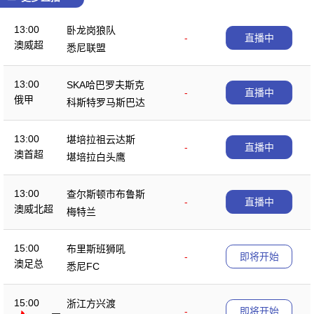
13:00
卧龙岗狼队
-
直播中
澳威超
悉尼联盟
13:00
SKA哈巴罗夫斯克
-
直播中
俄甲
科斯特罗马斯巴达
13:00
堪培拉祖云达斯
-
直播中
澳首超
堪培拉白头鹰
13:00
查尔斯顿市布鲁斯
-
直播中
澳威北超
梅特兰
15:00
布里斯班狮吼
-
即将开始
澳足总
悉尼FC
15:00
浙江方兴渡
-
即将开始