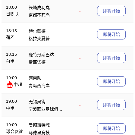
18:00
长崎成功丸
-
即将开始
日职联
京都不死鸟
18:15
赫尔蒙德
-
即将开始
荷乙
格拉夫夏普
18:15
鹿特丹斯巴达
-
即将开始
荷甲
费耶诺德
19:00
河南队
-
即将开始
中超
青岛西海岸
19:00
无锡吴钩
-
即将开始
中甲
宁波职业足球俱乐
部
19:00
曼彻斯特城
-
即将开始
球会友谊
马德里竞技