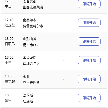
17:30
长春喜都
-
即将开始
中乙
山西崇德荣海
17:40
南墨尔本
-
即将开始
澳足总
费雷曼特尔市
18:00
山形山神
-
即将开始
日职乙
枥木市FC
18:00
延边龙鼎
-
即将开始
中甲
深圳青年人
18:00
柔亚
-
即将开始
乌克超
克里夫巴斯
18:00
法伦斯
-
即将开始
葡甲
杜连斯