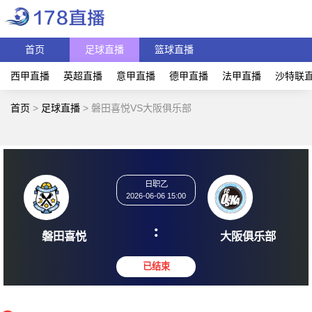
首页
足球直播
篮球直播
西甲直播
英超直播
意甲直播
德甲直播
法甲直播
沙特联
首页
>
足球直播
>
磐田喜悦VS大阪俱乐部
日职乙
2026-06-06 15:00
:
磐田喜悦
大阪俱