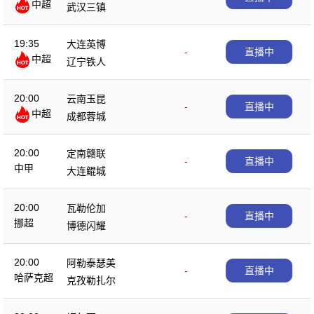
中超
武汉三镇
19:35
大连英博
-
直播中
中超
辽宁铁人
20:00
云南玉昆
-
直播中
中超
成都蓉城
20:00
定南赣联
-
直播中
中甲
大连鲲城
20:00
瓦勒伦加
-
直播中
挪超
博德闪耀
20:00
阿勒泰瑟美
-
直播中
哈萨克超
克孜勒扎尔