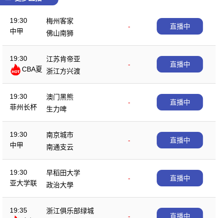
19:30
梅州客家
-
直播中
中甲
佛山南狮
19:30
江苏肯帝亚
-
直播中
CBA夏
浙江方兴渡
季赛
19:30
澳门黑熊
-
直播中
菲州长杯
生力啤
19:30
南京城市
-
直播中
中甲
南通支云
19:30
早稻田大学
-
直播中
亚大学联
政治大學
19:35
浙江俱乐部绿城
-
直播中