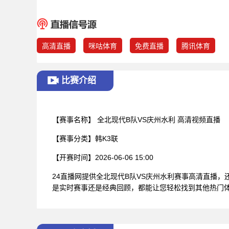
高清直播
咪咕体育
免费直播
腾讯体育
比赛介绍
【赛事名称】
全北现代B队VS庆州水利 高清视频直播
【赛事分类】
韩K3联
【开赛时间】
2026-06-06 15:00
24直播网提供全北现代B队VS庆州水利赛事高清直播
是实时赛事还是经典回顾，都能让您轻松找到其他热门