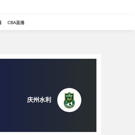
播
CBA直播
庆州水利