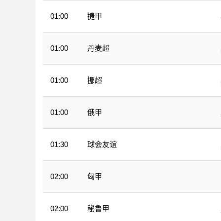
捷甲
01:00
丹麦超
01:00
挪超
01:00
俄甲
01:00
球会友谊
01:30
匈甲
02:00
秘鲁甲
02:00