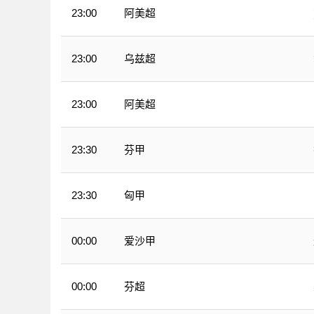
阿美超
23:00
乌兹超
23:00
阿美超
23:00
芬甲
23:30
匈甲
23:30
爱沙甲
00:00
芬超
00:00