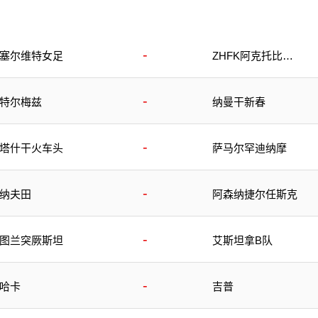
-
塞尔维特女足
ZHFK阿克托比女
足
-
特尔梅兹
纳曼干新春
-
塔什干火车头
萨马尔罕迪纳摩
-
纳夫田
阿森纳捷尔任斯克
-
图兰突厥斯坦
艾斯坦拿B队
-
哈卡
吉普