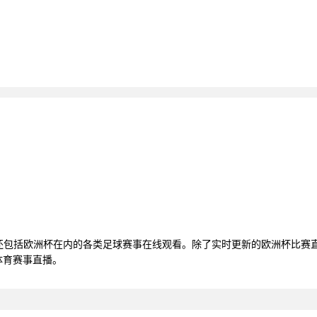
，还包括欧洲杯在内的各类足球赛事在线观看。除了实时更新的欧洲杯比赛
体育赛事直播。