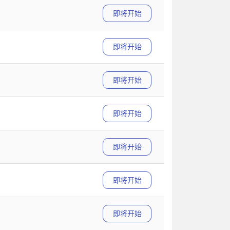
即将开始
即将开始
即将开始
即将开始
即将开始
即将开始
即将开始