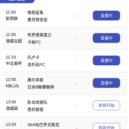
11:00
南部鲨鱼
-
直播中
新西联
惠灵顿圣徒
11:00
布罗德美度兰
-
直播中
澳威北超
卡帕FC
11:10
托卢卡
-
直播中
中北美杯
洛杉矶FC
12:00
墨尔本联
-
直播中
NBL(A)
日本B聯賽聯隊
13:00
卧龙岗狼队
-
即将开始
澳威超
悉尼联盟
13:00
SKA哈巴罗夫斯克
-
即将开始