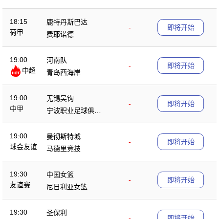
18:15
鹿特丹斯巴达
-
即将开始
荷甲
费耶诺德
19:00
河南队
-
即将开始
中超
青岛西海岸
19:00
无锡吴钩
-
即将开始
中甲
宁波职业足球俱乐
部
19:00
曼彻斯特城
-
即将开始
球会友谊
马德里竞技
19:30
中国女篮
-
即将开始
友谊赛
尼日利亚女篮
19:30
圣保利
-
即将开始