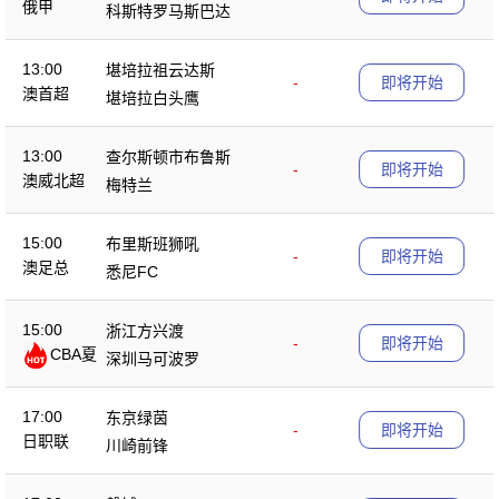
俄甲
科斯特罗马斯巴达
13:00
堪培拉祖云达斯
-
即将开始
澳首超
堪培拉白头鹰
13:00
查尔斯顿市布鲁斯
-
即将开始
澳威北超
梅特兰
15:00
布里斯班狮吼
-
即将开始
澳足总
悉尼FC
15:00
浙江方兴渡
-
即将开始
CBA夏
深圳马可波罗
季赛
17:00
东京绿茵
-
即将开始
日职联
川崎前锋