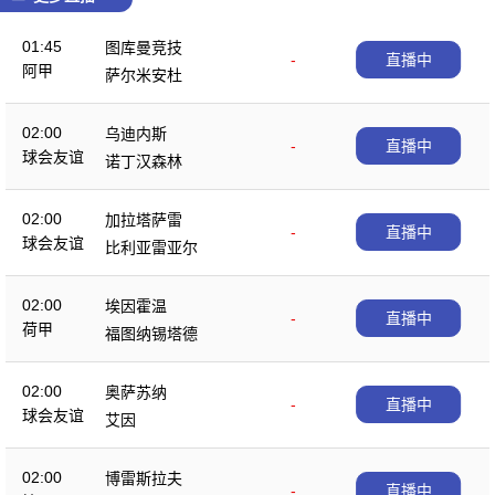
01:45
图库曼竞技
-
直播中
阿甲
萨尔米安杜
02:00
乌迪内斯
-
直播中
球会友谊
诺丁汉森林
02:00
加拉塔萨雷
-
直播中
球会友谊
比利亚雷亚尔
02:00
埃因霍温
-
直播中
荷甲
福图纳锡塔德
02:00
奥萨苏纳
-
直播中
球会友谊
艾因
02:00
博雷斯拉夫
-
直播中