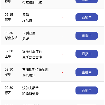
捷甲
布拉格斯巴达
02:15
多瑙
-
直播中
保甲
埃尔塔
02:30
卡利亚里
-
直播中
球会友谊
尼斯
02:30
安塔利亚体育
-
直播中
土甲
克斯欧仁古库
02:30
布加勒斯特迪纳摩
-
直播中
罗甲
沃伦塔利
02:30
沃尔夫斯堡
-
直播中
德乙
凯泽斯劳滕