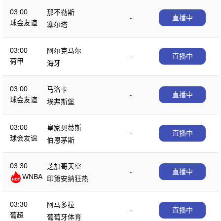
03:00
那不勒斯
-
直播中
球会友谊
塞尔塔
03:00
阿尔克马尔
-
直播中
荷甲
海牙
03:00
马洛卡
-
直播中
球会友谊
埃弗斯堡
03:00
皇家贝蒂斯
-
直播中
球会友谊
伯恩茅斯
03:30
芝加哥天空
-
直播中
WNBA
印第安纳狂热
03:30
阿马多拉
-
直播中
葡超
葡萄牙体育