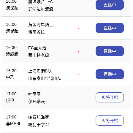
16:00
魔法联合TFA
-
直播中
澳昆超
罗切达尔流浪
16:00
黄金海岸骑士
-
直播中
澳昆超
潘尼苏拉
16:30
FC圣乔治
-
直播中
澳威超
莱卡特老虎
16:30
上海海港B队
-
直播中
中乙
山东泰山金钢山队
17:00
叶尼塞
-
即将开始
俄甲
伊凡诺沃
17:00
帕赛航海家
-
即将开始
菲MPBL
黎刹十字军