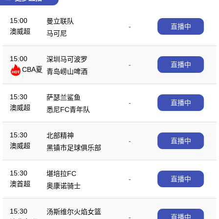
15:00
曼立联队
-
直播中
澳威超
马可尼
15:00
深圳马可波罗
-
直播中
CBA夏
青岛崂山啤酒
季赛
15:30
萨瑟兰鲨鱼
-
直播中
澳威超
悉尼FC青年队
15:30
北部精神
-
直播中
澳威超
黑镇市足球俱乐部
15:30
堪培拉FC
-
直播中
澳首超
奥康诺骑士
15:30
汤斯维尔火焰女篮
-
直播中