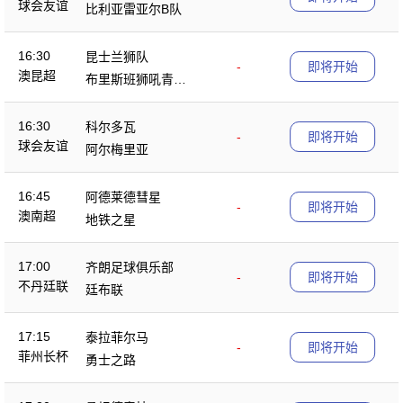
球会友谊
比利亚雷亚尔B队
16:30
昆士兰狮队
-
即将开始
澳昆超
布里斯班狮吼青年
队
16:30
科尔多瓦
-
即将开始
球会友谊
阿尔梅里亚
16:45
阿德莱德彗星
-
即将开始
澳南超
地铁之星
17:00
齐朗足球俱乐部
-
即将开始
不丹廷联
廷布联
17:15
泰拉菲尔马
-
即将开始
菲州长杯
勇士之路