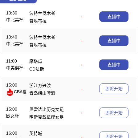
10:30
波特兰伐木者
-
直播中
中北美杯
普埃布拉
10:40
波特兰伐木者
-
直播中
中北美杯
普埃布拉
11:00
摩塔瓜
-
直播中
中美俱杯
CD法斯
15:00
浙江方兴渡
-
即将开始
CBA夏
青岛崂山啤酒
季赛
15:00
贝雷达比历克女足
-
即将开始
欧女杯
明斯克戴拿模女足
16:00
英特城
-
即将开始