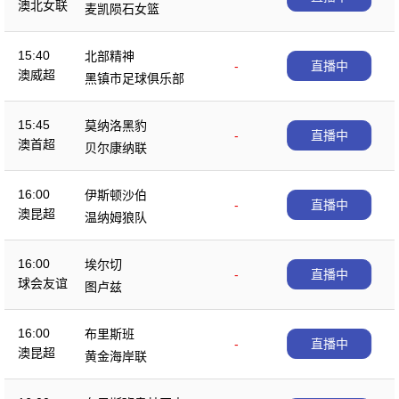
澳北女联
麦凯陨石女篮
15:40
北部精神
-
直播中
澳威超
黑镇市足球俱乐部
15:45
莫纳洛黑豹
-
直播中
澳首超
贝尔康纳联
16:00
伊斯顿沙伯
-
直播中
澳昆超
温纳姆狼队
16:00
埃尔切
-
直播中
球会友谊
图卢兹
16:00
布里斯班
-
直播中
澳昆超
黄金海岸联