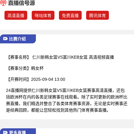
已结束
高清直播
咪咕体育
免费直播
腾讯体育
比赛介绍
【赛事名称】
仁川新韩女篮VS富川KEB女篮 高清视频直播
【赛事分类】
韩女杯
【开赛时间】
2025-09-04 13:00
24直播网提供仁川新韩女篮VS富川KEB女篮赛事高清直播，还包
括欧洲杯在内的各类足球赛事在线观看。除了实时更新的欧洲杯比
赛直播，我们精选并整合了各类体育赛事资源，无论是实时赛事还
是经典回顾，都能让您轻松找到其他热门体育赛事直播。
更多直播