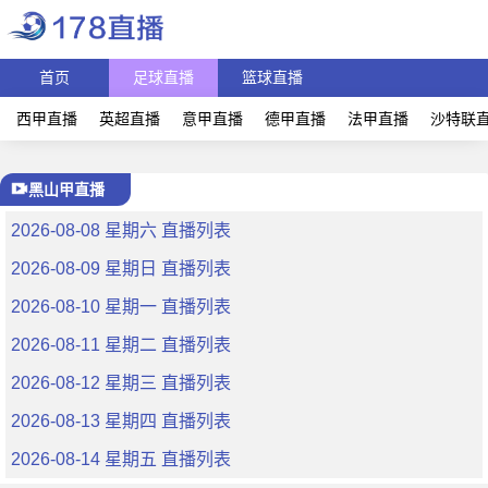
首页
足球直播
篮球直播
西甲直播
英超直播
意甲直播
德甲直播
法甲直播
沙特联
黑山甲直播
2026-08-08 星期六 直播列表
2026-08-09 星期日 直播列表
2026-08-10 星期一 直播列表
2026-08-11 星期二 直播列表
2026-08-12 星期三 直播列表
2026-08-13 星期四 直播列表
2026-08-14 星期五 直播列表