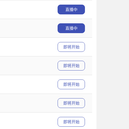
直播中
直播中
即将开始
即将开始
即将开始
即将开始
即将开始