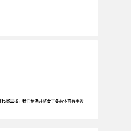
洲杯比赛直播，我们精选并整合了各类体育赛事资