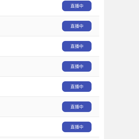
直播中
直播中
直播中
直播中
直播中
直播中
直播中