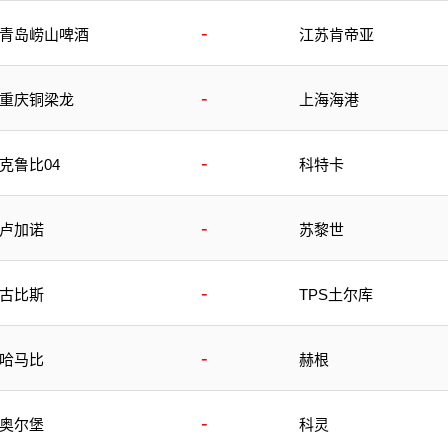
-
青岛崂山啤酒
江苏肯帝亚
-
重庆铜梁龙
上海海港
-
克鲁比04
科特卡
-
卢加诺
苏黎世
-
古比斯
TPS土尔库
-
哈马比
赫根
-
奥尔堡
科灵