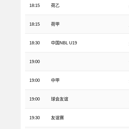
荷乙
18:15
荷甲
18:15
中国NBL U19
18:30
19:00
中超
中甲
19:00
球会友谊
19:00
友谊赛
19:30