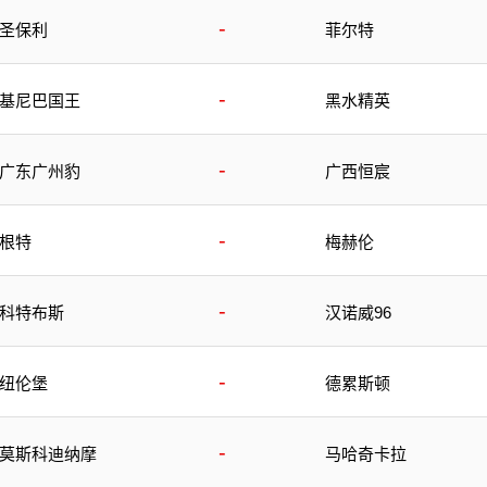
-
圣保利
菲尔特
-
基尼巴国王
黑水精英
-
广东广州豹
广西恒宸
-
根特
梅赫伦
-
科特布斯
汉诺威96
-
纽伦堡
德累斯顿
-
莫斯科迪纳摩
马哈奇卡拉