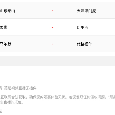
-
山东泰山
天津津门虎
-
柔佛
切尔西
-
马尔默
代格福什
清_英超视频直播无插件
过互联网合法获取，确保您的观赛体验无忧。若您发现任何侵权问题，请
事直播的乐趣。
图