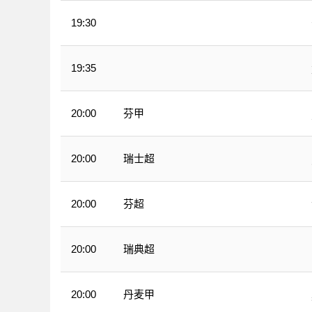
19:30
CBA夏季赛
19:35
中超
芬甲
20:00
瑞士超
20:00
芬超
20:00
瑞典超
20:00
丹麦甲
20:00