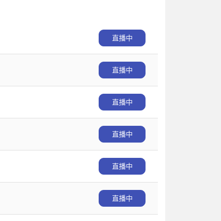
直播中
直播中
直播中
直播中
直播中
直播中