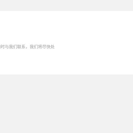
随时与我们联系，我们将尽快处