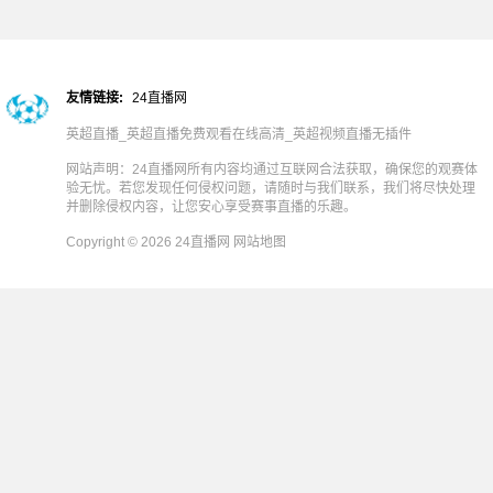
友情链接:
24直播网
英超直播_英超直播免费观看在线高清_英超视频直播无插件
网站声明：24直播网所有内容均通过互联网合法获取，确保您的观赛体
验无忧。若您发现任何侵权问题，请随时与我们联系，我们将尽快处理
并删除侵权内容，让您安心享受赛事直播的乐趣。
Copyright © 2026 24直播网
网站地图