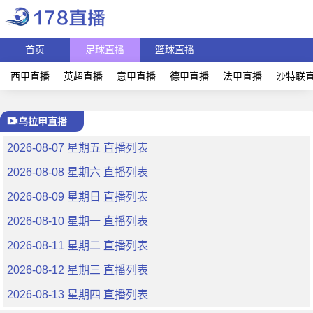
首页
足球直播
篮球直播
西甲直播
英超直播
意甲直播
德甲直播
法甲直播
沙特联
乌拉甲直播
2026-08-07 星期五 直播列表
2026-08-08 星期六 直播列表
2026-08-09 星期日 直播列表
2026-08-10 星期一 直播列表
2026-08-11 星期二 直播列表
2026-08-12 星期三 直播列表
2026-08-13 星期四 直播列表