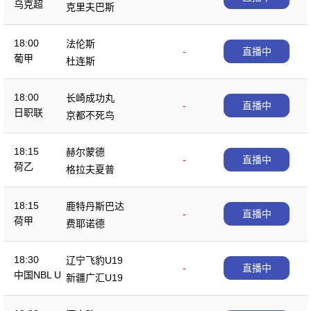
乌克超
克里夫巴斯
18:00
法伦斯
-
直播中
葡甲
杜连斯
18:00
长崎成功丸
-
直播中
日职联
京都不死鸟
18:15
赫尔蒙德
-
直播中
荷乙
格拉夫夏普
18:15
鹿特丹斯巴达
-
直播中
荷甲
费耶诺德
18:30
辽宁飞豹U19
-
直播中
中国NBL U
新疆广汇U19
19