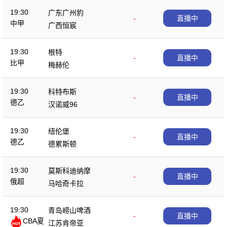
19:30
广东广州豹
-
直播中
中甲
广西恒宸
19:30
根特
-
直播中
比甲
梅赫伦
19:30
科特布斯
-
直播中
德乙
汉诺威96
19:30
纽伦堡
-
直播中
德乙
德累斯顿
19:30
莫斯科迪纳摩
-
直播中
俄超
马哈奇卡拉
19:30
青岛崂山啤酒
-
直播中
CBA夏
江苏肯帝亚