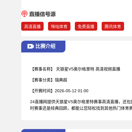
高清直播
咪咕体育
免费直播
腾讯体育
比赛介绍
【赛事名称】
天狼星VS奥尔格里特 高清视频直播
【赛事分类】
瑞典超
【开赛时间】
2026-05-12 01:00
24直播网提供天狼星VS奥尔格里特赛事高清直播，还
时赛事还是经典回顾，都能让您轻松找到其他热门体育