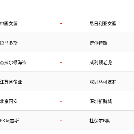
-
中国女篮
尼日利亚女篮
-
拉马多斯
博尔特斯
-
杰拉尔顿海盗
威利顿老虎
-
江苏肯帝亚
深圳马可波罗
-
北京国安
深圳新鹏城
-
FK阿雷斯
杜保尔B队