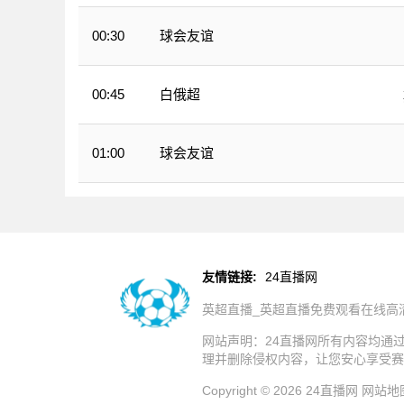
球会友谊
00:30
白俄超
00:45
球会友谊
01:00
友情链接:
24直播网
英超直播_英超直播免费观看在线高
网站声明：24直播网所有内容均通
理并删除侵权内容，让您安心享受赛
Copyright © 2026 24直播网
网站地