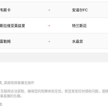
-
韦斯卡
安道尔FC
-
斯拉维亚莫兹里
特兰斯迈
-
富勒姆
水晶宫
清_英超视频直播无插件
过互联网合法获取，确保您的观赛体验无忧。若您发现任何侵权问题，请
事直播的乐趣。
图