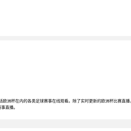
包括欧洲杯在内的各类足球赛事在线观看。除了实时更新的欧洲杯比赛直
赛事直播。