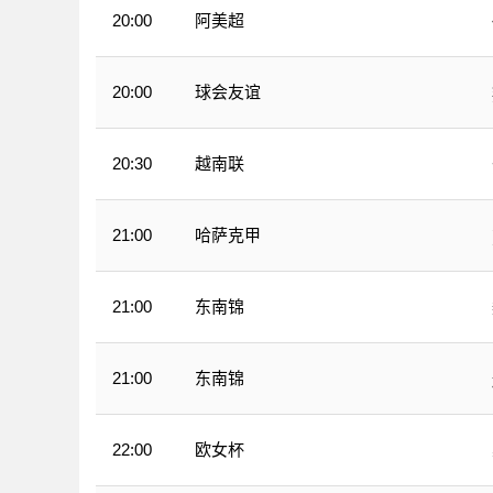
阿美超
20:00
球会友谊
20:00
越南联
20:30
哈萨克甲
21:00
东南锦
21:00
东南锦
21:00
欧女杯
22:00