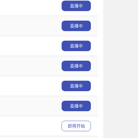
直播中
直播中
直播中
直播中
直播中
直播中
即将开始