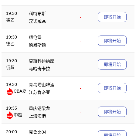
19:30
科特布斯
-
即将开始
德乙
汉诺威96
19:30
纽伦堡
-
即将开始
德乙
德累斯顿
19:30
莫斯科迪纳摩
-
即将开始
俄超
马哈奇卡拉
19:30
青岛崂山啤酒
-
即将开始
CBA夏
江苏肯帝亚
季赛
19:35
重庆铜梁龙
-
即将开始
中超
上海海港
20:00
克鲁比04
-
即将开始