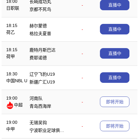
18:00
长崎成功丸
-
直播中
日职联
京都不死鸟
18:15
赫尔蒙德
-
直播中
荷乙
格拉夫夏普
18:15
鹿特丹斯巴达
-
直播中
荷甲
费耶诺德
18:30
辽宁飞豹U19
-
直播中
中国NBL U
新疆广汇U19
19
19:00
河南队
-
即将开始
中超
青岛西海岸
19:00
无锡吴钩
-
即将开始
中甲
宁波职业足球俱乐
部