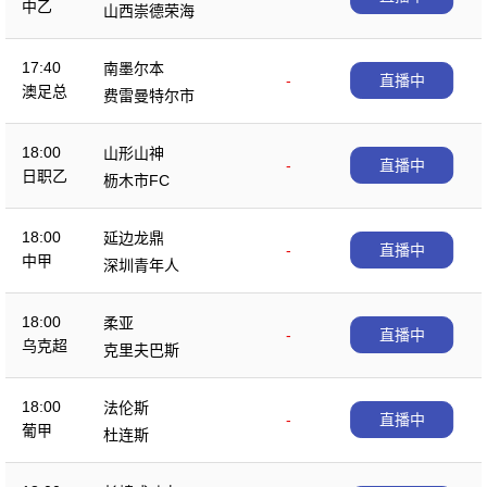
中乙
山西崇德荣海
17:40
南墨尔本
-
直播中
澳足总
费雷曼特尔市
18:00
山形山神
-
直播中
日职乙
枥木市FC
18:00
延边龙鼎
-
直播中
中甲
深圳青年人
18:00
柔亚
-
直播中
乌克超
克里夫巴斯
18:00
法伦斯
-
直播中
葡甲
杜连斯