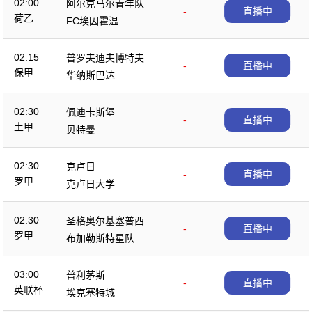
02:00
阿尔克马尔青年队
-
直播中
荷乙
FC埃因霍温
02:15
普罗夫迪夫博特夫
-
直播中
保甲
华纳斯巴达
02:30
佩迪卡斯堡
-
直播中
土甲
贝特曼
02:30
克卢日
-
直播中
罗甲
克卢日大学
02:30
圣格奥尔基塞普西
-
直播中
罗甲
布加勒斯特星队
03:00
普利茅斯
-
直播中
英联杯
埃克塞特城