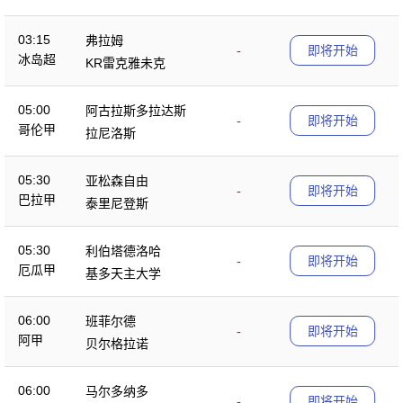
03:15
弗拉姆
-
即将开始
冰岛超
KR雷克雅未克
05:00
阿古拉斯多拉达斯
-
即将开始
哥伦甲
拉尼洛斯
05:30
亚松森自由
-
即将开始
巴拉甲
泰里尼登斯
05:30
利伯塔德洛哈
-
即将开始
厄瓜甲
基多天主大学
06:00
班菲尔德
-
即将开始
阿甲
贝尔格拉诺
06:00
马尔多纳多
-
即将开始