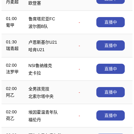
丹麦超
欧登塞
01:00
鲁席塔尼亚FC
-
直播中
葡甲
波尔图B队
01:30
卢恩斯基尔U21
-
直播中
瑞青超
哈肯U21
02:00
NSI鲁纳维克
-
直播中
法罗甲
史卡拉
02:00
全男孩竞技
-
直播中
阿乙
北索尔塔中央
02:00
埃因霍温青年队
-
直播中
荷乙
福伦丹