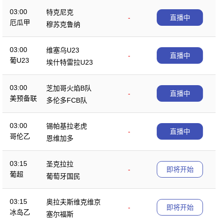
03:00
特克尼克
-
直播中
厄瓜甲
穆苏克鲁纳
03:00
维塞乌U23
-
直播中
葡U23
埃什特雷拉U23
03:00
芝加哥火焰B队
-
直播中
美预备联
多伦多FCB队
03:00
锡帕基拉老虎
-
直播中
哥伦乙
恩维加多
03:15
圣克拉拉
-
即将开始
葡超
葡萄牙国民
03:15
奥拉夫斯维克维京
-
即将开始
冰岛乙
塞尔福斯