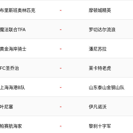
-
布里斯班奥林匹克
摩顿城精英
-
魔法联合TFA
罗切达尔流浪
-
黄金海岸骑士
潘尼苏拉
-
FC圣乔治
莱卡特老虎
-
上海海港B队
山东泰山金钢山队
-
叶尼塞
伊凡诺沃
-
帕赛航海家
黎刹十字军