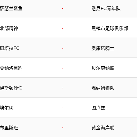
-
萨瑟兰鲨鱼
悉尼FC青年队
-
北部精神
黑镇市足球俱乐部
-
堪培拉FC
奥康诺骑士
-
莫纳洛黑豹
贝尔康纳联
-
伊斯顿沙伯
温纳姆狼队
-
埃尔切
图卢兹
-
布里斯班
黄金海岸联