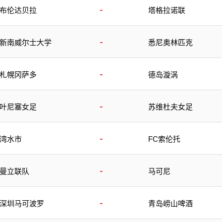
-
布伦达贝拉
塔格拉诺联
-
新南威尔士大学
悉尼奥林匹克
-
札幌冈萨多
德岛漩涡
-
叶尼塞女足
苏维杜夫女足
-
湾水市
FC索伦托
-
曼立联队
马可尼
-
深圳马可波罗
青岛崂山啤酒