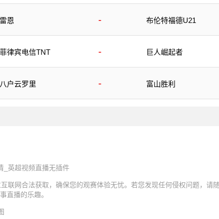
-
雷恩
布伦特福德U21
-
菲律宾电信TNT
巨人崛起者
-
八户云罗里
富山胜利
清_英超视频直播无插件
过互联网合法获取，确保您的观赛体验无忧。若您发现任何侵权问题，请
事直播的乐趣。
图