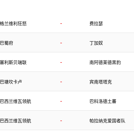
-
格兰维利狂怒
费拉瑟
-
巴蜀府
丁加奴
-
塞利斯贝瑞联
南阿德莱德黑豹
-
巴塘坎卡卢
宾南塔塔克
-
巴西兰维瓦领航
巴科洛德土蕃
-
巴西兰维瓦领航
帕拉纳克爱国者队