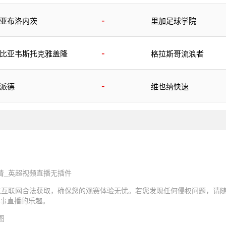
-
亚布洛内茨
里加足球学院
-
比亚韦斯托克雅盖隆
格拉斯哥流浪者
-
派德
维也纳快速
清_英超视频直播无插件
过互联网合法获取，确保您的观赛体验无忧。若您发现任何侵权问题，请
事直播的乐趣。
图