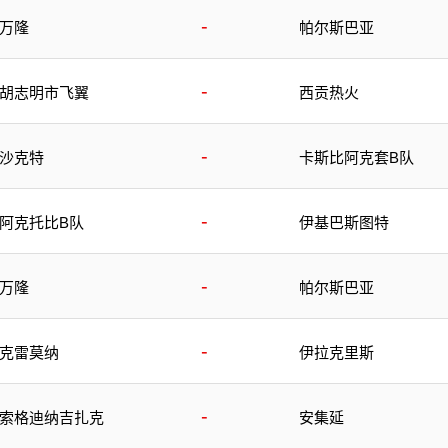
-
万隆
帕尔斯巴亚
-
胡志明市飞翼
西贡热火
-
沙克特
卡斯比阿克套B队
-
阿克托比B队
伊基巴斯图特
-
万隆
帕尔斯巴亚
-
克雷莫纳
伊拉克里斯
-
索格迪纳吉扎克
安集延