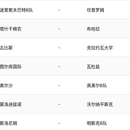
-
波里索夫巴特B队
坎普罗姆
-
塔什干棉农
布哈拉
-
古比斯
克拉约瓦大学
-
图尔库国际
瓦杜兹
-
奥尔沙
高美尔B队
-
莫洛迪兹诺
沃尔纳平斯克
-
斯洛尼姆
明斯克B队