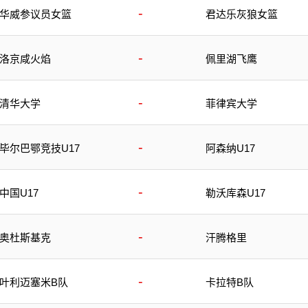
-
华威参议员女篮
君达乐灰狼女篮
-
洛京咸火焰
佩里湖飞鹰
-
清华大学
菲律宾大学
-
毕尔巴鄂竞技U17
阿森纳U17
-
中国U17
勒沃库森U17
-
奥杜斯基克
汗腾格里
-
叶利迈塞米B队
卡拉特B队