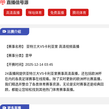
已结束
高清直播
咪咕体育
免费直播
腾讯体育
比赛介绍
【赛事名称】
亚特兰大VS卡利亚里 高清视频直播
【赛事分类】
意甲
【开赛时间】
2025-12-14 03:45
24直播网提供亚特兰大VS卡利亚里赛事高清直播，还包括欧洲杯
在内的各类足球赛事在线观看。除了实时更新的欧洲杯比赛直播，
我们精选并整合了各类体育赛事资源，无论是实时赛事还是经典回
顾，都能让您轻松找到其他热门体育赛事直播。
更多直播