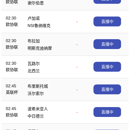
欧协联
谢尔伯恩
02:30
卢加诺
-
直播中
欧协联
NSI鲁纳维克
02:30
布拉加
-
直播中
欧协联
明斯克迪纳摩
02:30
瓦路尔
-
直播中
欧协联
北西兰
02:45
布里斯托城
-
直播中
英联杯
沃尔索尔
02:45
波希米亚人
-
直播中
欧协联
中日德兰