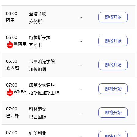
06:00
圣塔菲联
-
即将开始
阿甲
拉努斯
06:00
特拉斯卡拉
-
即将开始
墨西甲
瓦哈卡
06:30
卡贝略港学院
-
即将开始
委内超
加拉加斯
07:00
印第安纳狂热
-
即将开始
WNBA
拉斯维加斯王牌
07:00
科林蒂安
-
即将开始
巴西杯
巴西国际
07:00
维多利亚
-
即将开始