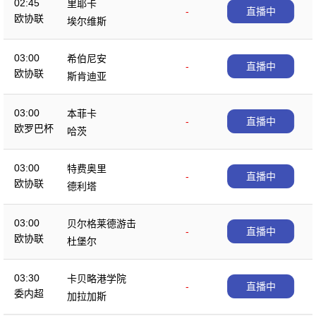
02:45
里耶卡
-
直播中
欧协联
埃尔维斯
03:00
希伯尼安
-
直播中
欧协联
斯肯迪亚
03:00
本菲卡
-
直播中
欧罗巴杯
哈茨
03:00
特费奥里
-
直播中
欧协联
德利塔
03:00
贝尔格莱德游击
-
直播中
欧协联
杜堡尔
03:30
卡贝略港学院
-
直播中
委内超
加拉加斯