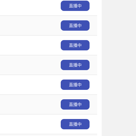
直播中
直播中
直播中
直播中
直播中
直播中
直播中