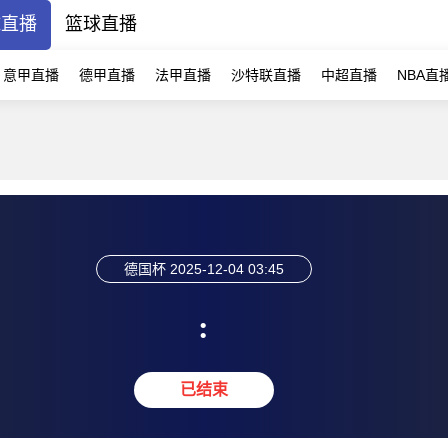
球直播
篮球直播
意甲直播
德甲直播
法甲直播
沙特联直播
中超直播
NBA直
德国杯
2025-12-04 03:45
:
已结束