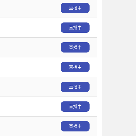
直播中
直播中
直播中
直播中
直播中
直播中
直播中