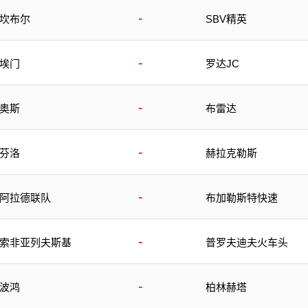
-
坎布尔
SBV精英
-
埃门
罗达JC
-
奥斯
布雷达
-
芬洛
赫拉克勒斯
-
阿拉德联队
布加勒斯特快速
-
索非亚列夫斯基
普罗夫迪夫火车头
-
波鸿
柏林赫塔