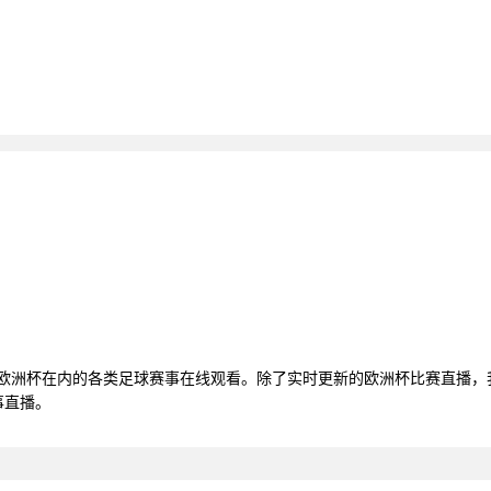
括欧洲杯在内的各类足球赛事在线观看。除了实时更新的欧洲杯比赛直播
事直播。