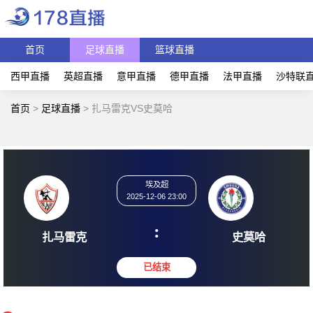
首页
足球直播
篮球直播
西甲直播
英超直播
意甲直播
德甲直播
法甲直播
沙特联
首页
>
足球直播
>
扎马雷克VS史莫哈
埃及超
2025-12-06 23:00
:
扎马雷克
史莫