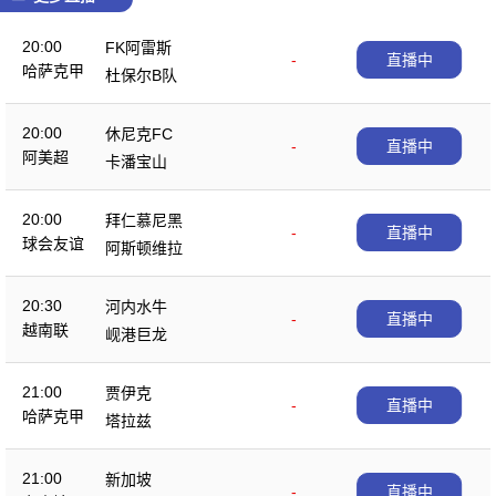
20:00
FK阿雷斯
-
直播中
哈萨克甲
杜保尔B队
20:00
休尼克FC
-
直播中
阿美超
卡潘宝山
20:00
拜仁慕尼黑
-
直播中
球会友谊
阿斯顿维拉
20:30
河内水牛
-
直播中
越南联
岘港巨龙
21:00
贾伊克
-
直播中
哈萨克甲
塔拉兹
21:00
新加坡
-
直播中