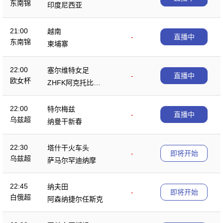
东南锦
印度尼西亚
21:00
越南
-
直播中
东南锦
柬埔寨
22:00
塞尔维特女足
-
直播中
欧女杯
ZHFK阿克托比女
足
22:00
特尔梅兹
-
直播中
乌兹超
纳曼干新春
22:30
塔什干火车头
-
即将开始
乌兹超
萨马尔罕迪纳摩
22:45
纳夫田
-
即将开始
白俄超
阿森纳捷尔任斯克