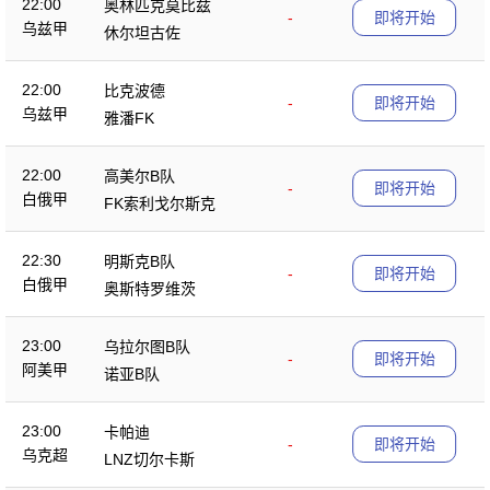
22:00
奥林匹克莫比兹
-
即将开始
乌兹甲
休尔坦古佐
22:00
比克波德
-
即将开始
乌兹甲
雅潘FK
22:00
高美尔B队
-
即将开始
白俄甲
FK索利戈尔斯克
22:30
明斯克B队
-
即将开始
白俄甲
奥斯特罗维茨
23:00
乌拉尔图B队
-
即将开始
阿美甲
诺亚B队
23:00
卡帕迪
-
即将开始
乌克超
LNZ切尔卡斯