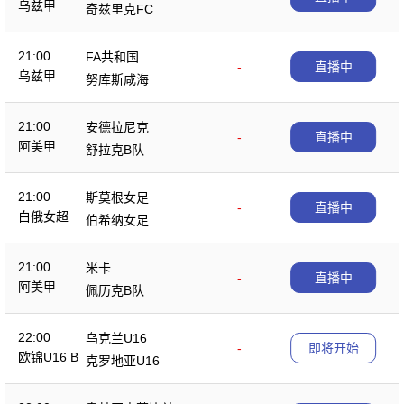
乌兹甲
奇兹里克FC
21:00
FA共和国
-
直播中
乌兹甲
努库斯咸海
21:00
安德拉尼克
-
直播中
阿美甲
舒拉克B队
21:00
斯莫根女足
-
直播中
白俄女超
伯希纳女足
21:00
米卡
-
直播中
阿美甲
佩历克B队
22:00
乌克兰U16
-
即将开始
欧锦U16 B
克罗地亚U16