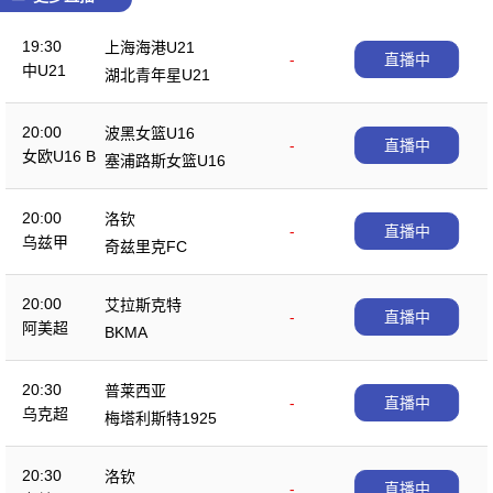
19:30
上海海港U21
-
直播中
中U21
湖北青年星U21
20:00
波黑女篮U16
-
直播中
女欧U16 B
塞浦路斯女篮U16
20:00
洛钦
-
直播中
乌兹甲
奇兹里克FC
20:00
艾拉斯克特
-
直播中
阿美超
BKMA
20:30
普莱西亚
-
直播中
乌克超
梅塔利斯特1925
20:30
洛钦
-
直播中