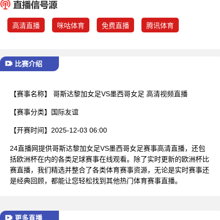
已结束
高清直播
咪咕体育
免费直播
腾讯体育
比赛介绍
【赛事名称】
哥斯达黎加女足VS墨西哥女足 高清视频直播
【赛事分类】
国际友谊
【开赛时间】
2025-12-03 06:00
24直播网提供哥斯达黎加女足VS墨西哥女足赛事高清直播，还包
括欧洲杯在内的各类足球赛事在线观看。除了实时更新的欧洲杯比
赛直播，我们精选并整合了各类体育赛事资源，无论是实时赛事还
是经典回顾，都能让您轻松找到其他热门体育赛事直播。
更多直播