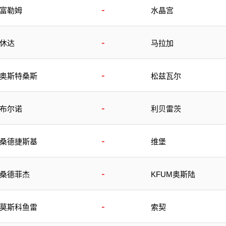
-
富勒姆
水晶宫
-
休达
马拉加
-
奥斯特桑斯
松兹瓦尔
-
布尔诺
利贝雷茨
-
桑德捷斯基
维堡
-
桑德菲杰
KFUM奥斯陆
-
莫斯科鱼雷
索契