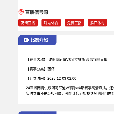
高清直播
咪咕体育
免费直播
腾讯体育
比赛介绍
【赛事名称】
波图哥尼迪VS阿拉维斯 高清视频直播
【赛事分类】
西杯
【开赛时间】
2025-12-03 02:00
24直播网提供波图哥尼迪VS阿拉维斯赛事高清直播，
实时赛事还是经典回顾，都能让您轻松找到其他热门体