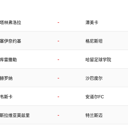
-
塔林弗洛拉
潭美卡
-
塞伊奈约基
格尼斯坦
-
库雷撒勒
哈留足球学院
-
赫罗纳
沙巴度尔
-
韦斯卡
安道尔FC
-
斯拉维亚莫兹里
特兰斯迈