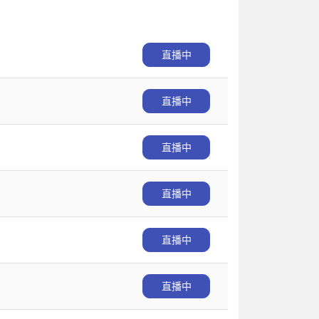
直播中
直播中
直播中
直播中
直播中
直播中