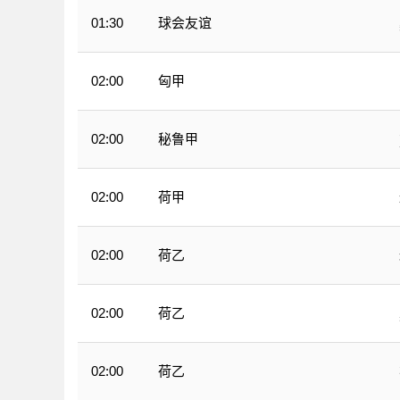
球会友谊
01:30
匈甲
02:00
秘鲁甲
02:00
荷甲
02:00
荷乙
02:00
荷乙
02:00
荷乙
02:00