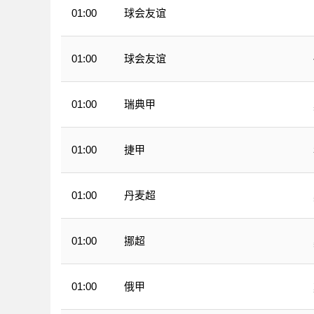
球会友谊
01:00
球会友谊
01:00
瑞典甲
01:00
捷甲
01:00
丹麦超
01:00
挪超
01:00
俄甲
01:00