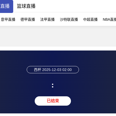
球直播
篮球直播
意甲直播
德甲直播
法甲直播
沙特联直播
中超直播
NBA直
西杯
2025-12-03 02:00
:
已结束