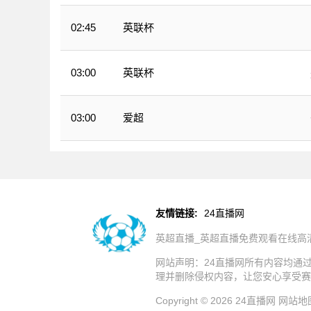
英联杯
02:45
英联杯
03:00
爱超
03:00
友情链接:
24直播网
英超直播_英超直播免费观看在线高
网站声明：24直播网所有内容均通
理并删除侵权内容，让您安心享受赛
Copyright © 2026 24直播网
网站地