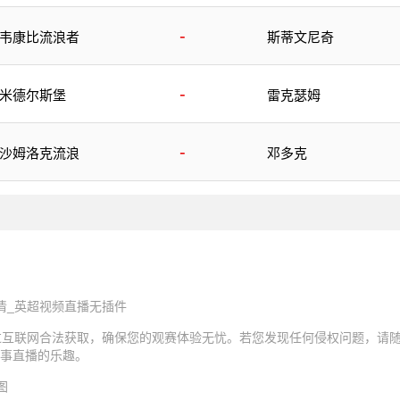
-
韦康比流浪者
斯蒂文尼奇
-
米德尔斯堡
雷克瑟姆
-
沙姆洛克流浪
邓多克
清_英超视频直播无插件
过互联网合法获取，确保您的观赛体验无忧。若您发现任何侵权问题，请
事直播的乐趣。
图