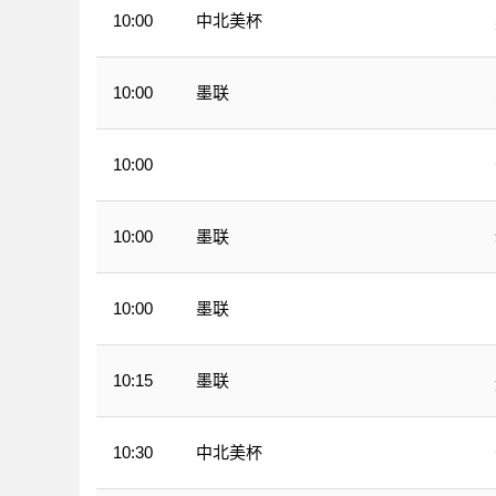
中北美杯
10:00
墨联
10:00
10:00
WNBA
墨联
10:00
墨联
10:00
墨联
10:15
中北美杯
10:30