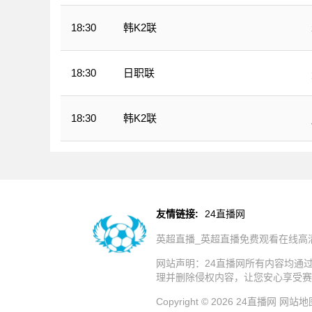
韩K2联
18:30
日职联
18:30
韩K2联
18:30
友情链接:
24直播网
英超直播_英超直播免费观看在线高
网站声明：24直播网所有内容均通
理并删除侵权内容，让您安心享受赛
Copyright © 2026 24直播网
网站地