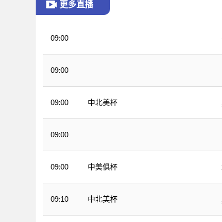
更多直播
09:00
墨西甲
09:00
墨西甲
中北美杯
09:00
09:00
WNBA
中美俱杯
09:00
中北美杯
09:10