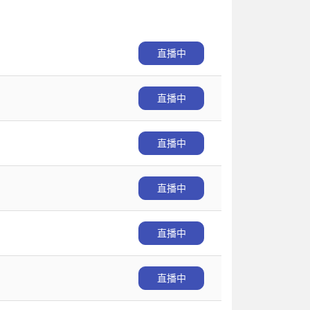
直播中
直播中
直播中
直播中
直播中
直播中