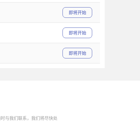
即将开始
即将开始
即将开始
随时与我们联系，我们将尽快处