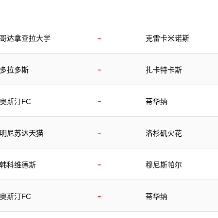
-
哥达拿查拉大学
克雷卡米诺斯
-
多拉多斯
扎卡特卡斯
-
奥斯汀FC
蒂华纳
-
明尼苏达天猫
洛杉矶火花
-
韩科维德斯
穆尼斯帕尔
-
奥斯汀FC
蒂华纳