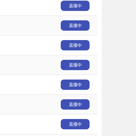
直播中
直播中
直播中
直播中
直播中
直播中
直播中