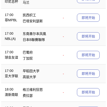
印尼总杯
马兰
17:00
凯西织工
-
即将开始
菲MPBL
巴塔安利瑟斯
17:00
东南墨尔本凤凰
-
即将开始
NBL(A)
日本B聯賽聯隊
17:00
巴蜀府
-
即将开始
球会友谊
丁加奴
17:00
早稻田大学
-
即将开始
亚大学联
高丽大学
18:00
格兰维利狂怒
-
即将开始
澳新南联
费拉瑟