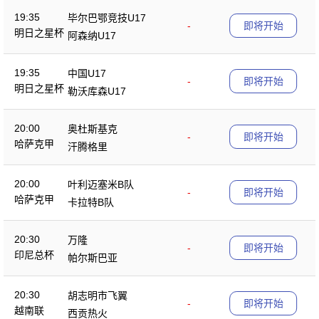
19:35
毕尔巴鄂竞技U17
-
即将开始
明日之星杯
阿森纳U17
19:35
中国U17
-
即将开始
明日之星杯
勒沃库森U17
20:00
奥杜斯基克
-
即将开始
哈萨克甲
汗腾格里
20:00
叶利迈塞米B队
-
即将开始
哈萨克甲
卡拉特B队
20:30
万隆
-
即将开始
印尼总杯
帕尔斯巴亚
20:30
胡志明市飞翼
-
即将开始
越南联
西贡热火