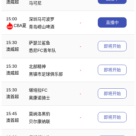
澳威超
马可尼
15:00
深圳马可波罗
-
直播中
CBA夏
青岛崂山啤酒
季赛
15:30
萨瑟兰鲨鱼
-
即将开始
澳威超
悉尼FC青年队
15:30
北部精神
-
即将开始
澳威超
黑镇市足球俱乐部
15:30
堪培拉FC
-
即将开始
澳首超
奥康诺骑士
15:45
莫纳洛黑豹
-
即将开始
澳首超
贝尔康纳联