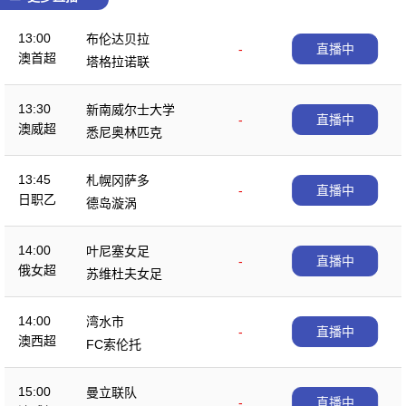
13:00
布伦达贝拉
-
直播中
澳首超
塔格拉诺联
13:30
新南威尔士大学
-
直播中
澳威超
悉尼奥林匹克
13:45
札幌冈萨多
-
直播中
日职乙
德岛漩涡
14:00
叶尼塞女足
-
直播中
俄女超
苏维杜夫女足
14:00
湾水市
-
直播中
澳西超
FC索伦托
15:00
曼立联队
-
直播中