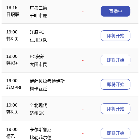
18:15
广岛三箭
-
直播中
日职联
千叶市原
19:00
江原FC
-
即将开始
韩K联
仁川联队
19:00
FC安养
-
即将开始
韩K联
大田市民
19:00
伊萨贝拉考博伊斯
-
即将开始
菲MPBL
梅卡瓦延
19:00
全北现代
-
即将开始
韩K联
济州SK
19:00
卡尔斯鲁厄
-
即将开始
德乙
比勒菲尔德