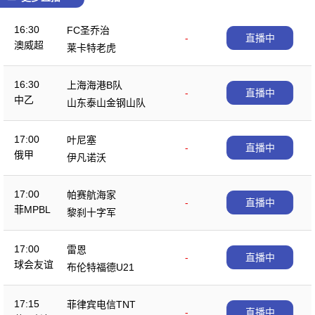
16:30
FC圣乔治
-
直播中
澳威超
莱卡特老虎
16:30
上海海港B队
-
直播中
中乙
山东泰山金钢山队
17:00
叶尼塞
-
直播中
俄甲
伊凡诺沃
17:00
帕赛航海家
-
直播中
菲MPBL
黎刹十字军
17:00
雷恩
-
直播中
球会友谊
布伦特福德U21
17:15
菲律宾电信TNT
-
直播中