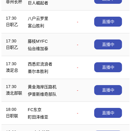
菲州长杯
巨人崛起者
17:30
八户云罗里
-
直播中
日职乙
富山胜利
17:30
藤枝MYFC
-
直播中
日职乙
仙台维加泰
17:30
西悉尼流浪者
-
直播中
澳足总
墨尔本胜利
17:30
黄金海岸压路机
-
直播中
澳北部联
伊普斯维奇部队
18:00
FC东京
-
直播中
日职联
町田泽维亚