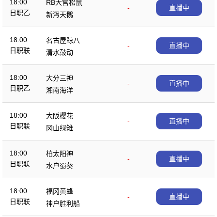
18:00
RB大宫松鼠
-
直播中
日职乙
新泻天鹅
18:00
名古屋鲸八
-
直播中
日职联
清水鼓动
18:00
大分三神
-
直播中
日职乙
湘南海洋
18:00
大阪樱花
-
直播中
日职联
冈山绿雉
18:00
柏太阳神
-
直播中
日职联
水户蜀葵
18:00
福冈黄蜂
-
直播中
日职联
神户胜利船