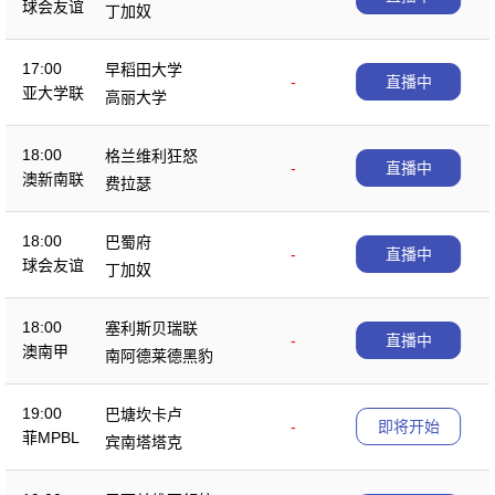
球会友谊
丁加奴
17:00
早稻田大学
-
直播中
亚大学联
高丽大学
18:00
格兰维利狂怒
-
直播中
澳新南联
费拉瑟
18:00
巴蜀府
-
直播中
球会友谊
丁加奴
18:00
塞利斯贝瑞联
-
直播中
澳南甲
南阿德莱德黑豹
19:00
巴塘坎卡卢
-
即将开始
菲MPBL
宾南塔塔克