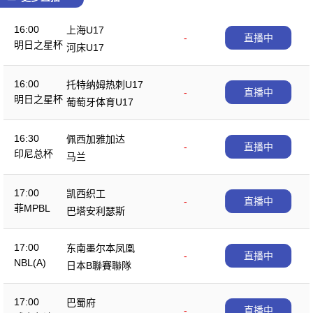
16:00
上海U17
-
直播中
明日之星杯
河床U17
16:00
托特纳姆热刺U17
-
直播中
明日之星杯
葡萄牙体育U17
16:30
佩西加雅加达
-
直播中
印尼总杯
马兰
17:00
凯西织工
-
直播中
菲MPBL
巴塔安利瑟斯
17:00
东南墨尔本凤凰
-
直播中
NBL(A)
日本B聯賽聯隊
17:00
巴蜀府
-
直播中