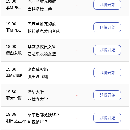
19:00
巴西兰维瓦领航
-
即将开始
菲MPBL
巴科洛德土蕃
19:00
巴西兰维瓦领航
-
即将开始
菲MPBL
帕拉纳克爱国者队
19:00
华威参议员女篮
-
即将开始
澳西女联
君达乐灰狼女篮
19:30
洛京咸火焰
-
即将开始
澳西部联
佩里湖飞鹰
19:30
清华大学
-
即将开始
亚大学联
菲律宾大学
19:35
毕尔巴鄂竞技U17
-
即将开始
明日之星杯
阿森纳U17