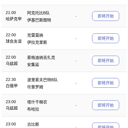
21:00
阿克托比B队
-
即将开始
哈萨克甲
伊基巴斯图特
22:00
克雷莫纳
-
即将开始
球会友谊
伊拉克里斯
22:00
索格迪纳吉扎克
-
即将开始
乌兹超
安集延
22:30
波里索夫巴特B队
-
即将开始
白俄甲
坎普罗姆
23:00
塔什干棉农
-
即将开始
乌兹超
布哈拉
23:00
古比斯
-
即将开始