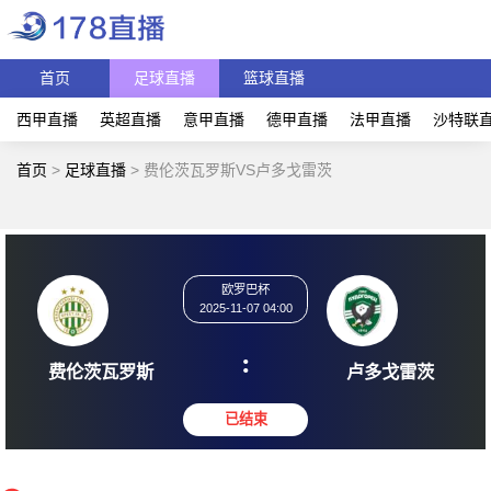
首页
足球直播
篮球直播
西甲直播
英超直播
意甲直播
德甲直播
法甲直播
沙特联
首页
>
足球直播
>
费伦茨瓦罗斯VS卢多戈雷茨
欧罗巴杯
2025-11-07 04:00
:
费伦茨瓦罗斯
卢多戈