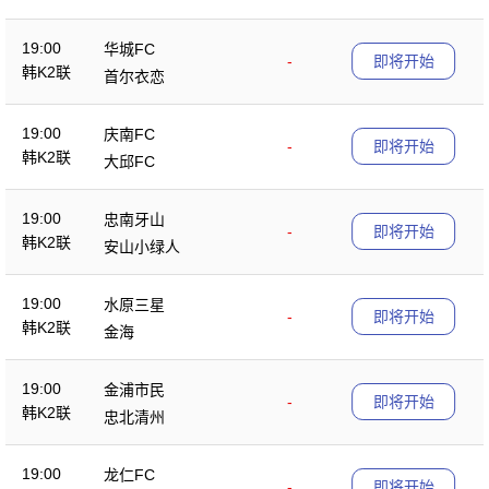
19:00
华城FC
-
即将开始
韩K2联
首尔衣恋
19:00
庆南FC
-
即将开始
韩K2联
大邱FC
19:00
忠南牙山
-
即将开始
韩K2联
安山小绿人
19:00
水原三星
-
即将开始
韩K2联
金海
19:00
金浦市民
-
即将开始
韩K2联
忠北清州
19:00
龙仁FC
-
即将开始