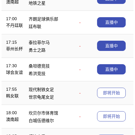
澳南超
地铁之星
17:00
齐朗足球俱乐部
-
直播中
不丹廷联
廷布联
17:15
泰拉菲尔马
-
直播中
菲州长杯
勇士之路
17:30
桑坦德竞技
-
直播中
球会友谊
希洪竞技
17:55
现代制铁女足
-
即将开始
韩女联
世宗龟尾女足
18:00
坎贝尔市体育馆
-
即将开始
澳南超
白城伍德维尔