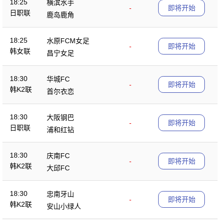
18:25
横滨水手
-
即将开始
日职联
鹿岛鹿角
18:25
水原FCM女足
-
即将开始
韩女联
昌宁女足
18:30
华城FC
-
即将开始
韩K2联
首尔衣恋
18:30
大阪钢巴
-
即将开始
日职联
浦和红钻
18:30
庆南FC
-
即将开始
韩K2联
大邱FC
18:30
忠南牙山
-
即将开始
韩K2联
安山小绿人