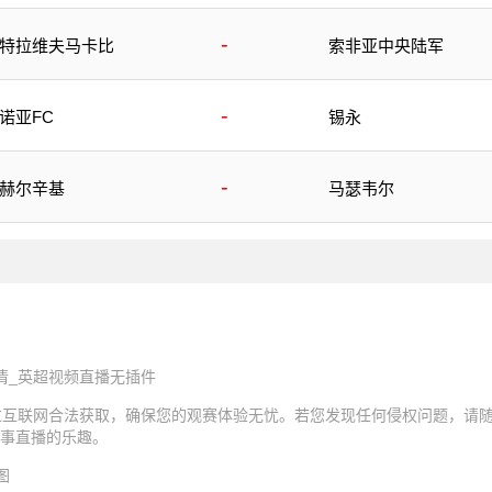
-
特拉维夫马卡比
索非亚中央陆军
-
诺亚FC
锡永
-
赫尔辛基
马瑟韦尔
清_英超视频直播无插件
过互联网合法获取，确保您的观赛体验无忧。若您发现任何侵权问题，请
事直播的乐趣。
图