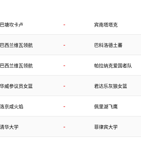
-
巴塘坎卡卢
宾南塔塔克
-
巴西兰维瓦领航
巴科洛德土蕃
-
巴西兰维瓦领航
帕拉纳克爱国者队
-
华威参议员女篮
君达乐灰狼女篮
-
洛京咸火焰
佩里湖飞鹰
-
清华大学
菲律宾大学