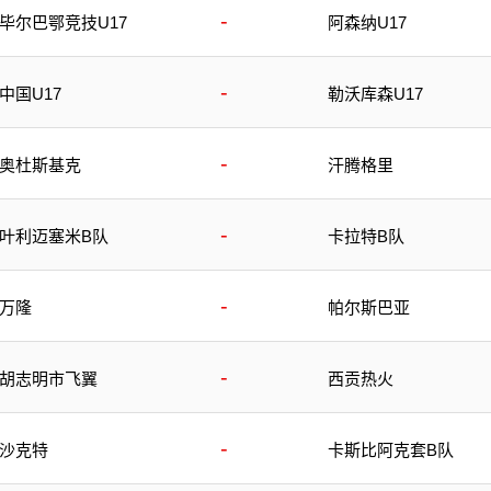
-
毕尔巴鄂竞技U17
阿森纳U17
-
中国U17
勒沃库森U17
-
奥杜斯基克
汗腾格里
-
叶利迈塞米B队
卡拉特B队
-
万隆
帕尔斯巴亚
-
胡志明市飞翼
西贡热火
-
沙克特
卡斯比阿克套B队