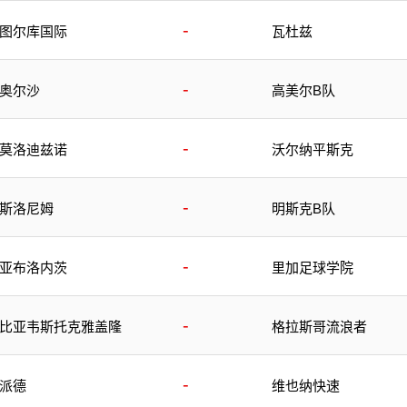
-
图尔库国际
瓦杜兹
-
奥尔沙
高美尔B队
-
莫洛迪兹诺
沃尔纳平斯克
-
斯洛尼姆
明斯克B队
-
亚布洛内茨
里加足球学院
-
比亚韦斯托克雅盖隆
格拉斯哥流浪者
-
派德
维也纳快速