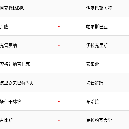
-
阿克托比B队
伊基巴斯图特
-
万隆
帕尔斯巴亚
-
克雷莫纳
伊拉克里斯
-
索格迪纳吉扎克
安集延
-
波里索夫巴特B队
坎普罗姆
-
塔什干棉农
布哈拉
-
古比斯
克拉约瓦大学