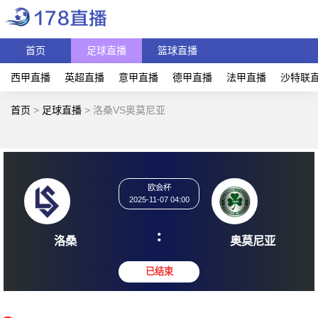
首页
足球直播
篮球直播
西甲直播
英超直播
意甲直播
德甲直播
法甲直播
沙特联
首页
>
足球直播
>
洛桑VS奥莫尼亚
欧会杯
2025-11-07 04:00
:
洛桑
奥莫