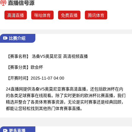
已结束
高清直播
咪咕体育
免费直播
腾讯体育
比赛介绍
【赛事名称】
洛桑VS奥莫尼亚 高清视频直播
【赛事分类】
欧会杯
【开赛时间】
2025-11-07 04:00
24直播网提供洛桑VS奥莫尼亚赛事高清直播，还包括欧洲杯在内
的各类足球赛事在线观看。除了实时更新的欧洲杯比赛直播，我们
精选并整合了各类体育赛事资源，无论是实时赛事还是经典回顾，
都能让您轻松找到其他热门体育赛事直播。
更多直播