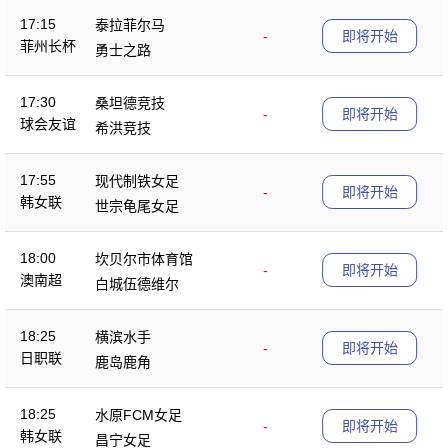
17:15
泰拉菲尔马
-
即将开始
菲州长杯
勇士之路
17:30
桑坦德竞技
-
即将开始
球会友谊
希洪竞技
17:55
现代制铁女足
-
即将开始
韩女联
世宗龟尾女足
18:00
坎贝尔市体育馆
-
即将开始
澳南超
白城伍德维尔
18:25
横滨水手
-
即将开始
日职联
鹿岛鹿角
18:25
水原FCM女足
-
即将开始
韩女联
昌宁女足