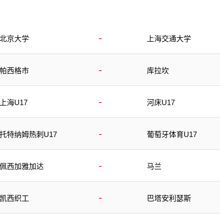
-
北京大学
上海交通大学
-
帕西格市
库拉坎
-
上海U17
河床U17
-
托特纳姆热刺U17
葡萄牙体育U17
-
佩西加雅加达
马兰
-
凯西织工
巴塔安利瑟斯