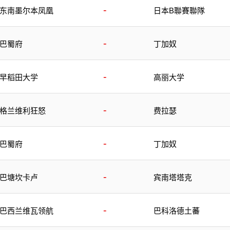
-
东南墨尔本凤凰
日本B聯賽聯隊
-
巴蜀府
丁加奴
-
早稻田大学
高丽大学
-
格兰维利狂怒
费拉瑟
-
巴蜀府
丁加奴
-
巴塘坎卡卢
宾南塔塔克
-
巴西兰维瓦领航
巴科洛德土蕃