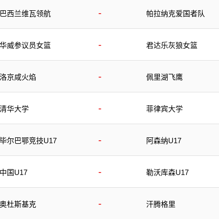
-
巴西兰维瓦领航
帕拉纳克爱国者队
-
华威参议员女篮
君达乐灰狼女篮
-
洛京咸火焰
佩里湖飞鹰
-
清华大学
菲律宾大学
-
毕尔巴鄂竞技U17
阿森纳U17
-
中国U17
勒沃库森U17
-
奥杜斯基克
汗腾格里