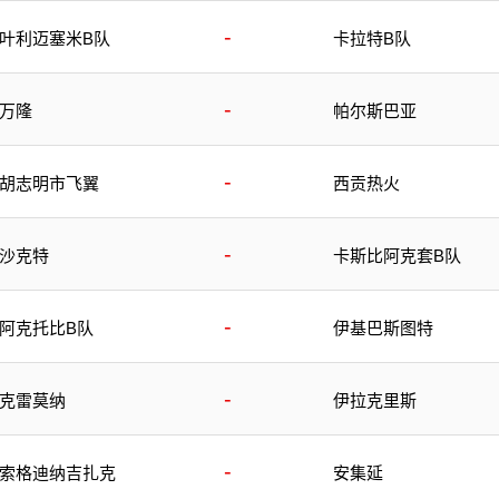
-
叶利迈塞米B队
卡拉特B队
-
万隆
帕尔斯巴亚
-
胡志明市飞翼
西贡热火
-
沙克特
卡斯比阿克套B队
-
阿克托比B队
伊基巴斯图特
-
克雷莫纳
伊拉克里斯
-
索格迪纳吉扎克
安集延