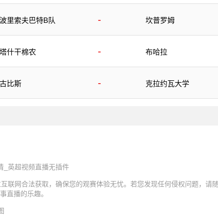
-
波里索夫巴特B队
坎普罗姆
-
塔什干棉农
布哈拉
-
古比斯
克拉约瓦大学
清_英超视频直播无插件
过互联网合法获取，确保您的观赛体验无忧。若您发现任何侵权问题，请
事直播的乐趣。
图